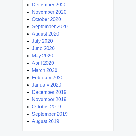
December 2020
November 2020
October 2020
September 2020
August 2020
July 2020
June 2020
May 2020
April 2020
March 2020
February 2020
January 2020
December 2019
November 2019
October 2019
September 2019
August 2019