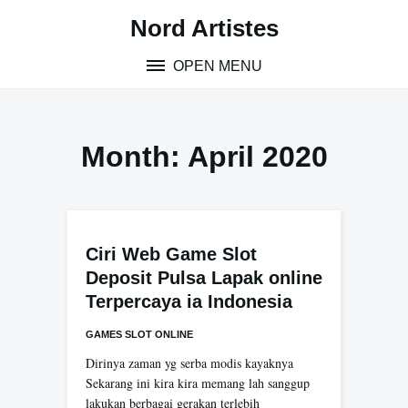
Skip
Nord Artistes
to
content
OPEN MENU
Month:
April 2020
Ciri Web Game Slot
Deposit Pulsa Lapak online
Terpercaya ia Indonesia
GAMES SLOT ONLINE
Dirinya zaman yg serba modis kayaknya
Sekarang ini kira kira memang lah sanggup
lakukan berbagai gerakan terlebih