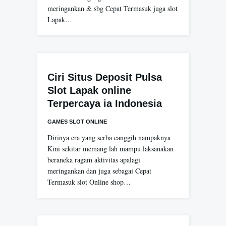
meringankan & sbg Cepat Termasuk juga slot
Lapak…
Ciri Situs Deposit Pulsa
Slot Lapak online
Terpercaya ia Indonesia
GAMES SLOT ONLINE
Dirinya era yang serba canggih nampaknya
Kini sekitar memang lah mampu laksanakan
beraneka ragam aktivitas apalagi
meringankan dan juga sebagai Cepat
Termasuk slot Online shop…