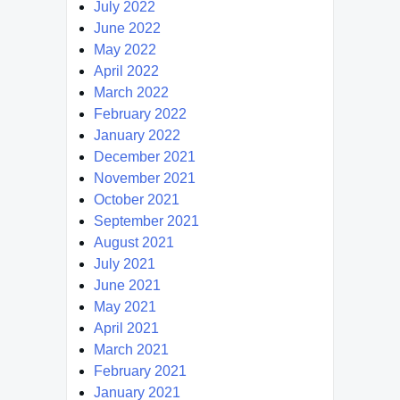
July 2022
June 2022
May 2022
April 2022
March 2022
February 2022
January 2022
December 2021
November 2021
October 2021
September 2021
August 2021
July 2021
June 2021
May 2021
April 2021
March 2021
February 2021
January 2021