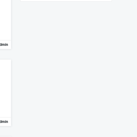
dmin
dmin