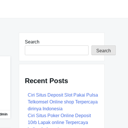
Search
Search
Recent Posts
Ciri Situs Deposit Slot Pakai Pulsa
Telkomsel Online shop Terpercaya
dirinya Indonesia
dmin
Ciri Situs Poker Online Deposit
10rb Lapak online Terpercaya