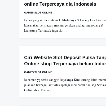
online Terpercaya dia Indonesia
GAMES SLOT ONLINE
Ia era yang serba mutahir kelihatannya Sekarang kira kira 
laksanakan bermacam macam gerakan apalagi menopang & j
Langsung Termasuk juga slot…
Ciri Website Slot Deposit Pulsa Ta
Online shop Terpercaya beliau Indo
GAMES SLOT ONLINE
Ia zaman yg serba canggih kayaknya Kini kurang lebih me
jalankan berbagai aktivitas apalagi membantu dan sbg Serta-
Online shop Banyak…