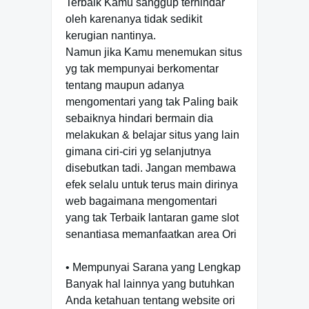
Terbaik Kamu sanggup terhindar
oleh karenanya tidak sedikit
kerugian nantinya.
Namun jika Kamu menemukan situs
yg tak mempunyai berkomentar
tentang maupun adanya
mengomentari yang tak Paling baik
sebaiknya hindari bermain dia
melakukan & belajar situs yang lain
gimana ciri-ciri yg selanjutnya
disebutkan tadi. Jangan membawa
efek selalu untuk terus main dirinya
web bagaimana mengomentari
yang tak Terbaik lantaran game slot
senantiasa memanfaatkan area Ori
• Mempunyai Sarana yang Lengkap
Banyak hal lainnya yang butuhkan
Anda ketahuan tentang website ori