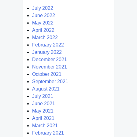
July 2022
June 2022
May 2022
April 2022
March 2022
February 2022
January 2022
December 2021
November 2021
October 2021
September 2021
August 2021
July 2021
June 2021
May 2021
April 2021
March 2021
February 2021