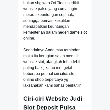
bukan sbg web Ori Tidak sedikit
website palsu yang cuma ingin
meraup keuntungan sepihak,
sehingga pemain kesulitan
mendapatkan keuntungan
kementerian dalam negeri game slot
online.
Seandainya Anda mau terhindar
maka itu kerugian salah memilih
website slot, alangkah lebih-lebih
paling baik jikalau mengetahui
beberapa perihal ciri situs slot
online shop terpercaya yg
laksanakan kami bahas berikut ini.
Ciri-ciri Website Judi
Slot Deposit Pulsa