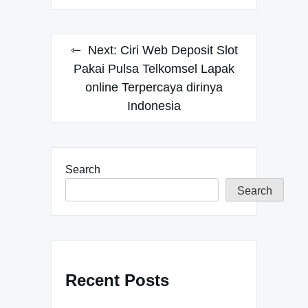
Next:
Ciri Web Deposit Slot
Pakai Pulsa Telkomsel Lapak
online Terpercaya dirinya
Indonesia
Search
Search
Recent Posts