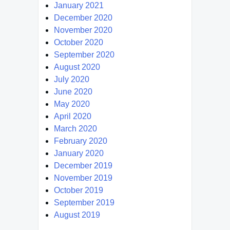
January 2021
December 2020
November 2020
October 2020
September 2020
August 2020
July 2020
June 2020
May 2020
April 2020
March 2020
February 2020
January 2020
December 2019
November 2019
October 2019
September 2019
August 2019