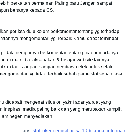
h-lebih berkaitan permainan Paling baru Jangan sampai
npun bertanya kepada CS.
kan periksa dulu kolom berkomentar tentang yg terhadap
jumlahnya mengomentari yg Terbaik Kamu dapat terhindar
g tidak mempunyai berkomentar tentang maupun adanya
ndari main dia laksanakan & belajar website lainnya
butkan tadi. Jangan sampai membawa efek untuk selalu
mengomentari yg tidak Terbaik sebab game slot senantiasa
u didapati mengenai situs ori yakni adanya alat yang
 inspirasi media paling baik dan yang merupakan kumplit
lam negeri menyediakan
Tags:
slot joker deposit pulsa 10rb tanpa potongan