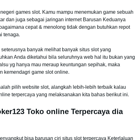
am negeri games slot. Kamu mampu menemukan game sebuah
ar dan juga sebagai jaringan internet Barusan Keduanya
 bagaimana cepat & menolong tidak dengan butuhkan repot
i tenaga.
eterusnya banyak melihat banyak situs slot yang
tuhkan Anda diketahui bila seluruhnya web hal itu bukan yang
s palsu yg hanya mau meraup keuntungan sepihak, maka
 kemendagri game slot online.
alah pilih website slot, alangkah lebih-lebih terbaik kalau
online terpercaya yang melaksanakan kita bahas berikut ini.
Joker123 Toko online Terpercaya dia
angkut bisa barusan ciri situs slot terpercaya Keterlaluan