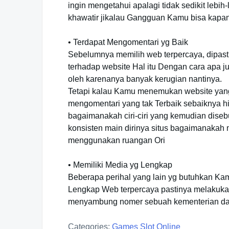
ingin mengetahui apalagi tidak sedikit lebi
khawatir jikalau Gangguan Kamu bisa kapa
• Terdapat Mengomentari yg Baik
Sebelumnya memilih web terpercaya, dipasti
terhadap website Hal itu Dengan cara apa 
oleh karenanya banyak kerugian nantinya.
Tetapi kalau Kamu menemukan website yan
mengomentari yang tak Terbaik sebaiknya hi
bagaimanakah ciri-ciri yang kemudian dise
konsisten main dirinya situs bagaimanakah 
menggunakan ruangan Ori
• Memiliki Media yg Lengkap
Beberapa perihal yang lain yg butuhkan Kam
Lengkap Web terpercaya pastinya melakukan
menyambung nomer sebuah kementerian da
Categories:
Games Slot Online