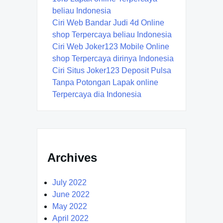
beliau Indonesia
Ciri Web Bandar Judi 4d Online
shop Terpercaya beliau Indonesia
Ciri Web Joker123 Mobile Online
shop Terpercaya dirinya Indonesia
Ciri Situs Joker123 Deposit Pulsa
Tanpa Potongan Lapak online
Terpercaya dia Indonesia
Archives
July 2022
June 2022
May 2022
April 2022