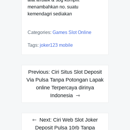
menambahkan no. suatu
kemendagri sediakan
Categories:
Games Slot Online
Tags:
joker123 mobile
Post
Previous:
Ciri Situs Slot Deposit
navigation
Via Pulsa Tanpa Potongan Lapak
online Terpercaya dirinya
Indonesia
Next:
Ciri Web Slot Joker
Deposit Pulsa 10rb Tanpa