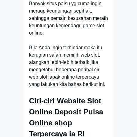
Banyak situs palsu yg cuma ingin
meraup keuntungan sepihak,
sehingga pemain kesusahan meraih
keuntungan kemendagri game slot
online.
Bila Anda ingin terhindar maka itu
kerugian salah memilih web slot,
alangkah lebih-lebih terbaik jika
mengetahui beberapa perihal ciri
web slot lapak online terpercaya
yang lakukan kita bahas berikut ini.
Ciri-ciri Website Slot
Online Deposit Pulsa
Online shop
Terpercaya ia RI