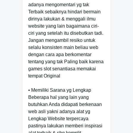
adanya mengomentari yg tak
Terbaik sebaiknya hindari bermain
dirinya lakukan & menggali ilmu
website yang lain bagaimana ciri-
ciri yang setelah itu disebutkan tadi.
Jangan mengambil resiko untuk
selalu konsisten main beliau web
dengan cara apa berkomentar
tentang yang tak Paling baik karena
games slot senantiasa memakai
tempat Original
• Memiliki Sarana yg Lengkap
Beberapa hal yang lain yang
butuhkan Anda didapati berkenaan
web asli yakni adanya alat yg
Lengkap Website terpercaya
pastinya lakukan memberi inspirasi
alat terbaik & sbg komplit