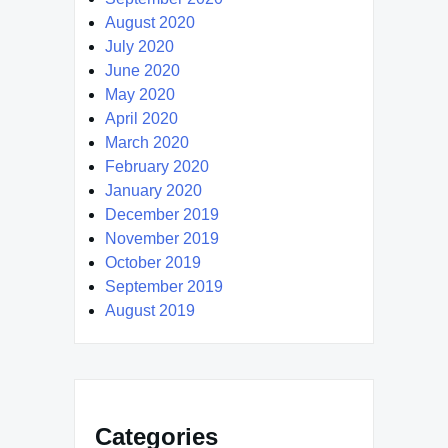
August 2020
July 2020
June 2020
May 2020
April 2020
March 2020
February 2020
January 2020
December 2019
November 2019
October 2019
September 2019
August 2019
Categories