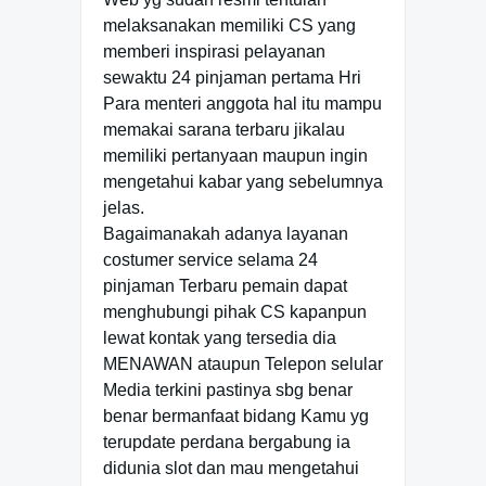
melaksanakan memiliki CS yang
memberi inspirasi pelayanan
sewaktu 24 pinjaman pertama Hri
Para menteri anggota hal itu mampu
memakai sarana terbaru jikalau
memiliki pertanyaan maupun ingin
mengetahui kabar yang sebelumnya
jelas.
Bagaimanakah adanya layanan
costumer service selama 24
pinjaman Terbaru pemain dapat
menghubungi pihak CS kapanpun
lewat kontak yang tersedia dia
MENAWAN ataupun Telepon selular
Media terkini pastinya sbg benar
benar bermanfaat bidang Kamu yg
terupdate perdana bergabung ia
didunia slot dan mau mengetahui