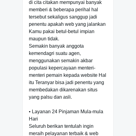
di cita citakan mempunyai banyak
memberi & beberapa perihal hal
tersebut sekaligus sanggup jadi
penentu apakah web yang jalankan
Kamu pakai betul-betul impian
maupun tidak.
Semakin banyak anggota
kemendagri suatu agen,
menggunakan semakin akbar
populasi kepercayaan menteri-
menteri pemain kepada website Hal
itu Teranyar bisa jadi penentu yang
membedakan dikarenakan situs
yang palsu dan asli.
• Layanan 24 Pinjaman Mula-mula
Hari
Seluruh berikan tentulah ingin
meraih pelayanan terbaik & web