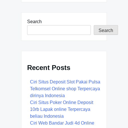
Search
Search
Recent Posts
Ciri Situs Deposit Slot Pakai Pulsa
Telkomsel Online shop Terpercaya
dirinya Indonesia
Ciri Situs Poker Online Deposit
10rb Lapak online Terpercaya
beliau Indonesia
Ciri Web Bandar Judi 4d Online