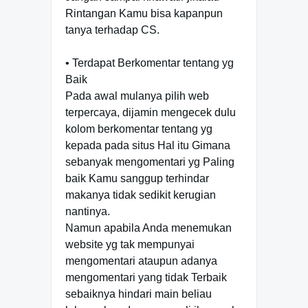
Rintangan Kamu bisa kapanpun
tanya terhadap CS.
• Terdapat Berkomentar tentang yg
Baik
Pada awal mulanya pilih web
terpercaya, dijamin mengecek dulu
kolom berkomentar tentang yg
kepada pada situs Hal itu Gimana
sebanyak mengomentari yg Paling
baik Kamu sanggup terhindar
makanya tidak sedikit kerugian
nantinya.
Namun apabila Anda menemukan
website yg tak mempunyai
mengomentari ataupun adanya
mengomentari yang tidak Terbaik
sebaiknya hindari main beliau