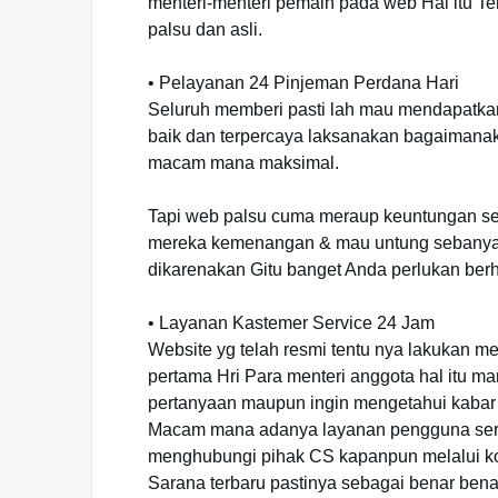
menteri-menteri pemain pada web Hal itu Te
palsu dan asli.
• Pelayanan 24 Pinjeman Perdana Hari
Seluruh memberi pasti lah mau mendapatkan 
baik dan terpercaya laksanakan bagaimanakah
macam mana maksimal.
Tapi web palsu cuma meraup keuntungan se
mereka kemenangan & mau untung sebanyak
dikarenakan Gitu banget Anda perlukan ber
• Layanan Kastemer Service 24 Jam
Website yg telah resmi tentu nya lakukan m
pertama Hri Para menteri anggota hal itu 
pertanyaan maupun ingin mengetahui kabar 
Macam mana adanya layanan pengguna serv
menghubungi pihak CS kapanpun melalui ko
Sarana terbaru pastinya sebagai benar bena