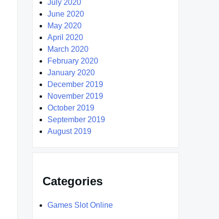
July 2020
June 2020
May 2020
April 2020
March 2020
February 2020
January 2020
December 2019
November 2019
October 2019
September 2019
August 2019
Categories
Games Slot Online