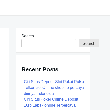
Search
Search
Recent Posts
Ciri Situs Deposit Slot Pakai Pulsa
Telkomsel Online shop Terpercaya
dirinya Indonesia
Ciri Situs Poker Online Deposit
10rb Lapak online Terpercaya