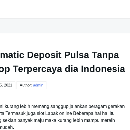
agmatic Deposit Pulsa Tanpa
op Terpercaya dia Indonesia
 5, 2021
Author:
admin
ini kurang lebih memang sanggup jalankan beragam gerakan
a Termasuk juga slot Lapak online Beberapa hal hal itu
ng sekian banyak maju maka kurang lebih mampu meraih
 mudah.