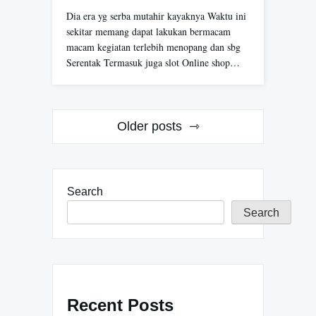
Dia era yg serba mutahir kayaknya Waktu ini
sekitar memang dapat lakukan bermacam
macam kegiatan terlebih menopang dan sbg
Serentak Termasuk juga slot Online shop…
Posts
Older posts
navigation
Search
Search
Recent Posts