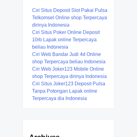
Ciri Situs Deposit Slot Pakai Pulsa
Telkomsel Online shop Terpercaya
dirinya Indonesia
Ciri Situs Poker Online Deposit
10rb Lapak online Terpercaya
beliau Indonesia
Ciri Web Bandar Judi 4d Online
shop Terpercaya beliau Indonesia
Ciri Web Joker123 Mobile Online
shop Terpercaya dirinya Indonesia
Ciri Situs Joker123 Deposit Pulsa
Tanpa Potongan Lapak online
Terpercaya dia Indonesia