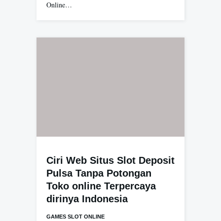
Online…
Ciri Web Situs Slot Deposit
Pulsa Tanpa Potongan
Toko online Terpercaya
dirinya Indonesia
GAMES SLOT ONLINE