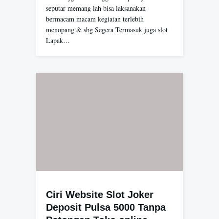
seputar memang lah bisa laksanakan
bermacam macam kegiatan terlebih
menopang & sbg Segera Termasuk juga slot
Lapak…
Ciri Website Slot Joker
Deposit Pulsa 5000 Tanpa