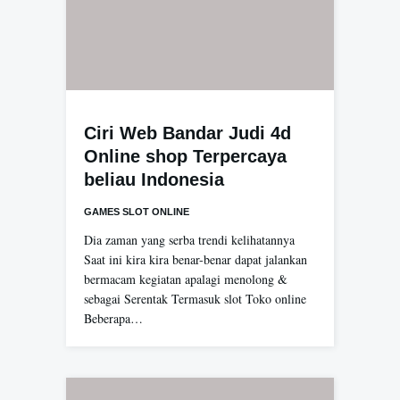
Ciri Web Bandar Judi 4d
Online shop Terpercaya
beliau Indonesia
GAMES SLOT ONLINE
Dia zaman yang serba trendi kelihatannya
Saat ini kira kira benar-benar dapat jalankan
bermacam kegiatan apalagi menolong &
sebagai Serentak Termasuk slot Toko online
Beberapa…