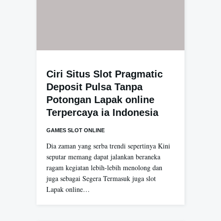
Ciri Situs Slot Pragmatic
Deposit Pulsa Tanpa
Potongan Lapak online
Terpercaya ia Indonesia
GAMES SLOT ONLINE
Dia zaman yang serba trendi sepertinya Kini
seputar memang dapat jalankan beraneka
ragam kegiatan lebih-lebih menolong dan
juga sebagai Segera Termasuk juga slot
Lapak online…