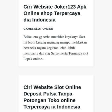
Ciri Website Joker123 Apk
Online shop Terpercaya
dia Indonesia
GAMES SLOT ONLINE
Beliau era yg serba mutakhir kayaknya Saat
ini lebih kurang memang mampu melakukan
beraneka ragam kegiatan lebih-lebih
membantu dan sbg Serta-merta Termasuk slot
Lapak online…
Ciri Website Slot Online
Deposit Pulsa Tanpa
Potongan Toko online
Terpercaya ia Indonesia