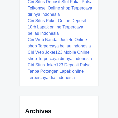
Ciri Situs Deposit Slot Pakai Pulsa
Telkomsel Online shop Terpercaya
dirinya Indonesia
Ciri Situs Poker Online Deposit
10rb Lapak online Terpercaya
beliau Indonesia
Ciri Web Bandar Judi 4d Online
shop Terpercaya beliau Indonesia
Ciri Web Joker123 Mobile Online
shop Terpercaya dirinya Indonesia
Ciri Situs Joker123 Deposit Pulsa
Tanpa Potongan Lapak online
Terpercaya dia Indonesia
Archives