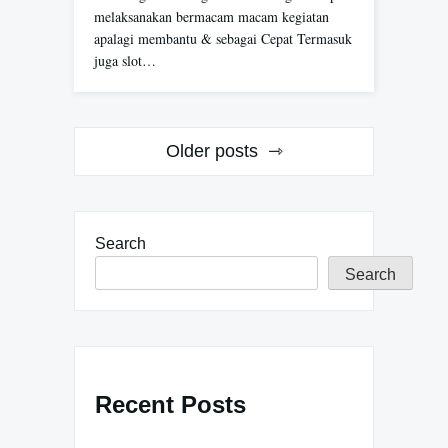
melaksanakan bermacam macam kegiatan
apalagi membantu & sebagai Cepat Termasuk
juga slot…
Posts
Older posts
navigation
Search
Search
Recent Posts