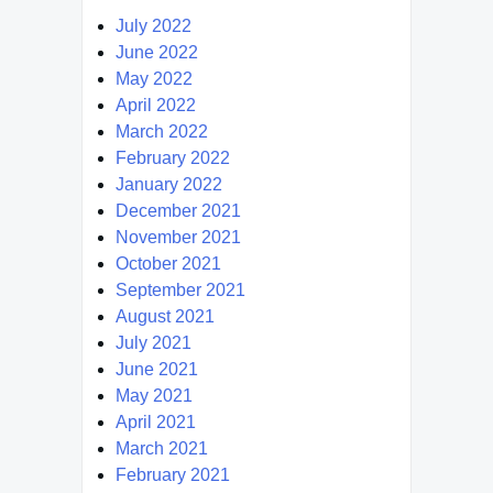
July 2022
June 2022
May 2022
April 2022
March 2022
February 2022
January 2022
December 2021
November 2021
October 2021
September 2021
August 2021
July 2021
June 2021
May 2021
April 2021
March 2021
February 2021