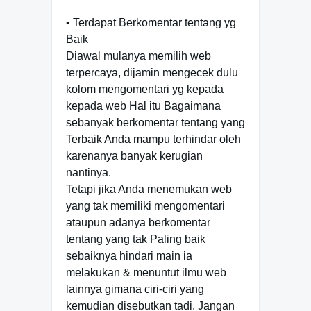
• Terdapat Berkomentar tentang yg
Baik
Diawal mulanya memilih web
terpercaya, dijamin mengecek dulu
kolom mengomentari yg kepada
kepada web Hal itu Bagaimana
sebanyak berkomentar tentang yang
Terbaik Anda mampu terhindar oleh
karenanya banyak kerugian
nantinya.
Tetapi jika Anda menemukan web
yang tak memiliki mengomentari
ataupun adanya berkomentar
tentang yang tak Paling baik
sebaiknya hindari main ia
melakukan & menuntut ilmu web
lainnya gimana ciri-ciri yang
kemudian disebutkan tadi. Jangan