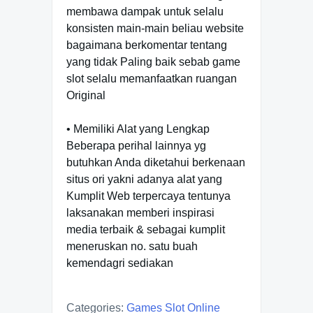
membawa dampak untuk selalu
konsisten main-main beliau website
bagaimana berkomentar tentang
yang tidak Paling baik sebab game
slot selalu memanfaatkan ruangan
Original
• Memiliki Alat yang Lengkap
Beberapa perihal lainnya yg
butuhkan Anda diketahui berkenaan
situs ori yakni adanya alat yang
Kumplit Web terpercaya tentunya
laksanakan memberi inspirasi
media terbaik & sebagai kumplit
meneruskan no. satu buah
kemendagri sediakan
Categories:
Games Slot Online