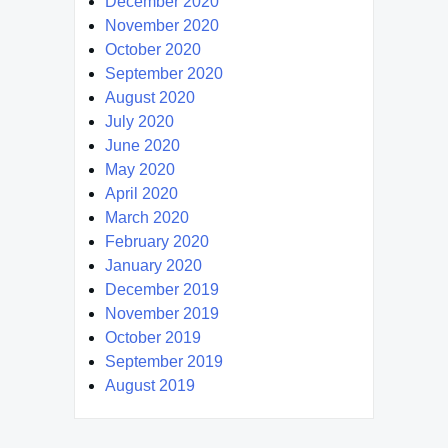
December 2020
November 2020
October 2020
September 2020
August 2020
July 2020
June 2020
May 2020
April 2020
March 2020
February 2020
January 2020
December 2019
November 2019
October 2019
September 2019
August 2019