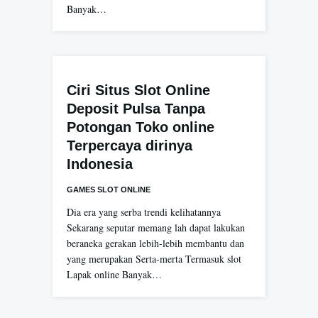
Banyak…
Ciri Situs Slot Online
Deposit Pulsa Tanpa
Potongan Toko online
Terpercaya dirinya
Indonesia
GAMES SLOT ONLINE
Dia era yang serba trendi kelihatannya
Sekarang seputar memang lah dapat lakukan
beraneka gerakan lebih-lebih membantu dan
yang merupakan Serta-merta Termasuk slot
Lapak online Banyak…