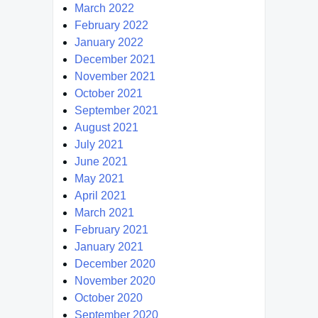
March 2022
February 2022
January 2022
December 2021
November 2021
October 2021
September 2021
August 2021
July 2021
June 2021
May 2021
April 2021
March 2021
February 2021
January 2021
December 2020
November 2020
October 2020
September 2020