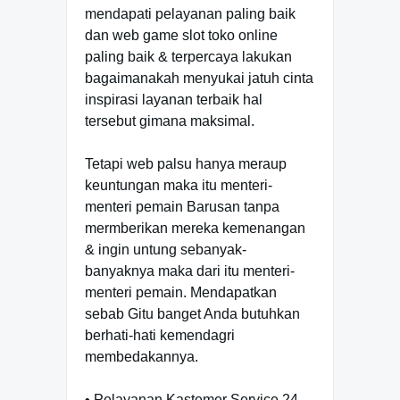
mendapati pelayanan paling baik
dan web game slot toko online
paling baik & terpercaya lakukan
bagaimanakah menyukai jatuh cinta
inspirasi layanan terbaik hal
tersebut gimana maksimal.
Tetapi web palsu hanya meraup
keuntungan maka itu menteri-
menteri pemain Barusan tanpa
mermberikan mereka kemenangan
& ingin untung sebanyak-
banyaknya maka dari itu menteri-
menteri pemain. Mendapatkan
sebab Gitu banget Anda butuhkan
berhati-hati kemendagri
membedakannya.
• Pelayanan Kastemer Service 24