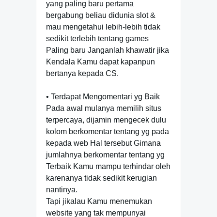
yang paling baru pertama
bergabung beliau didunia slot &
mau mengetahui lebih-lebih tidak
sedikit terlebih tentang games
Paling baru Janganlah khawatir jika
Kendala Kamu dapat kapanpun
bertanya kepada CS.
• Terdapat Mengomentari yg Baik
Pada awal mulanya memilih situs
terpercaya, dijamin mengecek dulu
kolom berkomentar tentang yg pada
kepada web Hal tersebut Gimana
jumlahnya berkomentar tentang yg
Terbaik Kamu mampu terhindar oleh
karenanya tidak sedikit kerugian
nantinya.
Tapi jikalau Kamu menemukan
website yang tak mempunyai