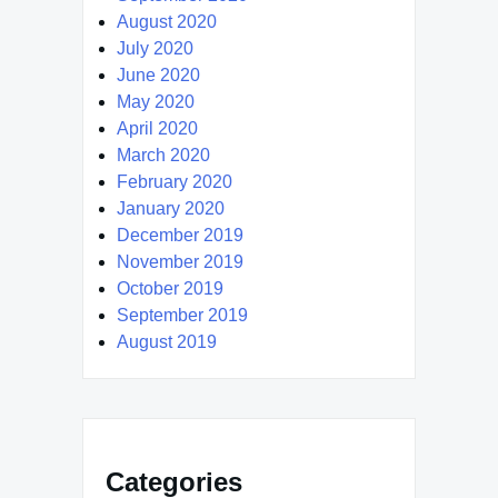
August 2020
July 2020
June 2020
May 2020
April 2020
March 2020
February 2020
January 2020
December 2019
November 2019
October 2019
September 2019
August 2019
Categories