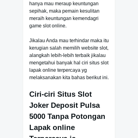
hanya mau meraup keuntungan
sepihak, maka pemain kesulitan
meraih keuntungan kemendagri
game slot online.
Jikalau Anda mau terhindar maka itu
kerugian salah memilih website slot,
alangkah lebih-lebih terbaik jikalau
mengetahui banyak hal ciri situs slot
lapak online terpercaya yg
melaksanakan kita bahas berikut ini.
Ciri-ciri Situs Slot
Joker Deposit Pulsa
5000 Tanpa Potongan
Lapak online