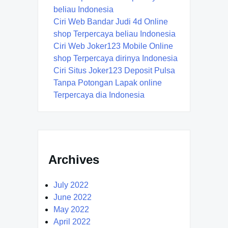
beliau Indonesia
Ciri Web Bandar Judi 4d Online
shop Terpercaya beliau Indonesia
Ciri Web Joker123 Mobile Online
shop Terpercaya dirinya Indonesia
Ciri Situs Joker123 Deposit Pulsa
Tanpa Potongan Lapak online
Terpercaya dia Indonesia
Archives
July 2022
June 2022
May 2022
April 2022