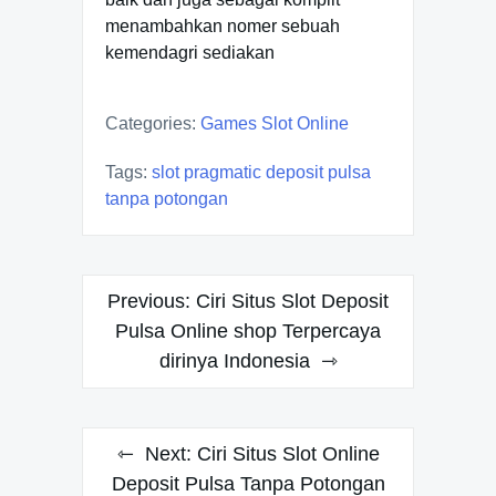
menambahkan nomer sebuah
kemendagri sediakan
Categories:
Games Slot Online
Tags:
slot pragmatic deposit pulsa
tanpa potongan
Post
Previous:
Ciri Situs Slot Deposit
navigation
Pulsa Online shop Terpercaya
dirinya Indonesia
Next:
Ciri Situs Slot Online
Deposit Pulsa Tanpa Potongan