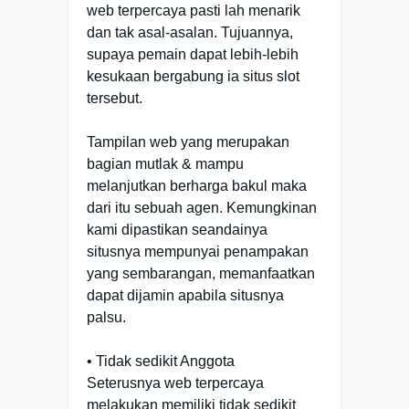
web terpercaya pasti lah menarik
dan tak asal-asalan. Tujuannya,
supaya pemain dapat lebih-lebih
kesukaan bergabung ia situs slot
tersebut.
Tampilan web yang merupakan
bagian mutlak & mampu
melanjutkan berharga bakul maka
dari itu sebuah agen. Kemungkinan
kami dipastikan seandainya
situsnya mempunyai penampakan
yang sembarangan, memanfaatkan
dapat dijamin apabila situsnya
palsu.
• Tidak sedikit Anggota
Seterusnya web terpercaya
melakukan memiliki tidak sedikit