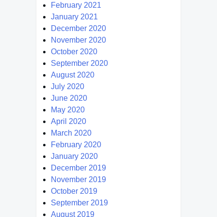
February 2021
January 2021
December 2020
November 2020
October 2020
September 2020
August 2020
July 2020
June 2020
May 2020
April 2020
March 2020
February 2020
January 2020
December 2019
November 2019
October 2019
September 2019
August 2019