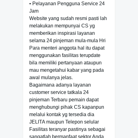
• Pelayanan Pengguna Service 24
Jam
Website yang sudah resmi pasti lah
melakukan mempunyai CS yg
memberikan inspirasi layanan
selama 24 pinjeman mula-mula Hri
Para menteri anggota hal itu dapat
menggunakan fasilitas terupdate
bila memiliki pertanyaan ataupun
mau mengetahui kabar yang pada
awal mulanya jelas.
Bagaimana adanya layanan
customer service tatkala 24
pinjeman Terbaru pemain dapat
menghubungi pihak CS kapanpun
melalui kontak yg tersedia dia
JELITA maupun Telepon selular
Fasilitas teranyar pastinya sebagai
sangatlah bermanfaat sektor Anda