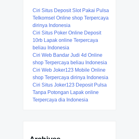
Ciri Situs Deposit Slot Pakai Pulsa
Telkomsel Online shop Terpercaya
dirinya Indonesia
Ciri Situs Poker Online Deposit
10rb Lapak online Terpercaya
beliau Indonesia
Ciri Web Bandar Judi 4d Online
shop Terpercaya beliau Indonesia
Ciri Web Joker123 Mobile Online
shop Terpercaya dirinya Indonesia
Ciri Situs Joker123 Deposit Pulsa
Tanpa Potongan Lapak online
Terpercaya dia Indonesia