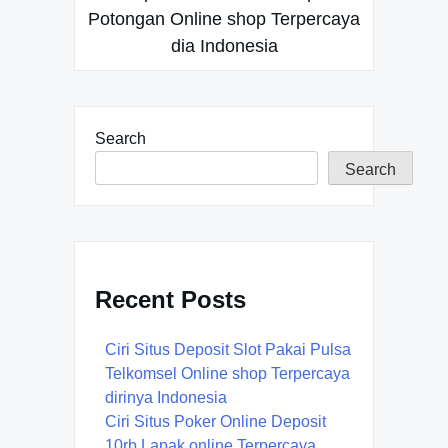
Potongan Online shop Terpercaya
dia Indonesia
Search
Search
Recent Posts
Ciri Situs Deposit Slot Pakai Pulsa
Telkomsel Online shop Terpercaya
dirinya Indonesia
Ciri Situs Poker Online Deposit
10rb Lapak online Terpercaya