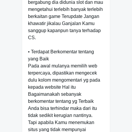
bergabung dia didunia slot dan mau
mengetahui terlebih banyak terlebih
berkaitan game Terupdate Jangan
khawatir jikalau Ganjalan Kamu
sanggup kapanpun tanya terhadap
CS.
• Terdapat Berkomentar tentang
yang Baik
Pada awal mulanya memilih web
terpercaya, dipastikan mengecek
dulu kolom mengomentari yg pada
kepada website Hal itu
Bagaimanakah sebanyak
berkomentar tentang yg Terbaik
Anda bisa terhindar maka dari itu
tidak sedikit kerugian nantinya.
Tapi apabila Kamu menemukan
situs yang tidak mempunyai