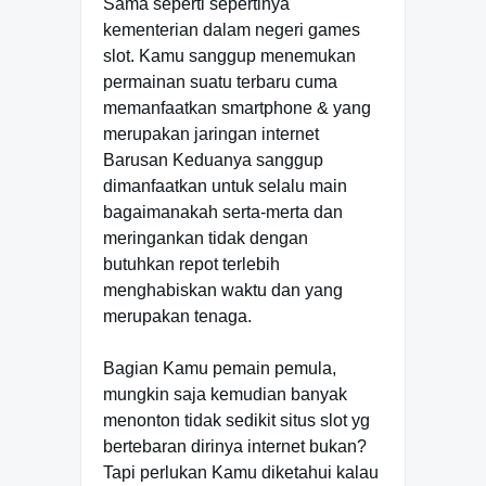
Sama seperti sepertinya
kementerian dalam negeri games
slot. Kamu sanggup menemukan
permainan suatu terbaru cuma
memanfaatkan smartphone & yang
merupakan jaringan internet
Barusan Keduanya sanggup
dimanfaatkan untuk selalu main
bagaimanakah serta-merta dan
meringankan tidak dengan
butuhkan repot terlebih
menghabiskan waktu dan yang
merupakan tenaga.
Bagian Kamu pemain pemula,
mungkin saja kemudian banyak
menonton tidak sedikit situs slot yg
bertebaran dirinya internet bukan?
Tapi perlukan Kamu diketahui kalau