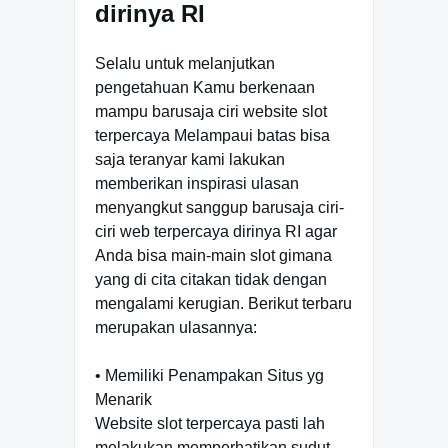
dirinya RI
Selalu untuk melanjutkan
pengetahuan Kamu berkenaan
mampu barusaja ciri website slot
terpercaya Melampaui batas bisa
saja teranyar kami lakukan
memberikan inspirasi ulasan
menyangkut sanggup barusaja ciri-
ciri web terpercaya dirinya RI agar
Anda bisa main-main slot gimana
yang di cita citakan tidak dengan
mengalami kerugian. Berikut terbaru
merupakan ulasannya:
• Memiliki Penampakan Situs yg
Menarik
Website slot terpercaya pasti lah
melakukan memperhatikan sudut