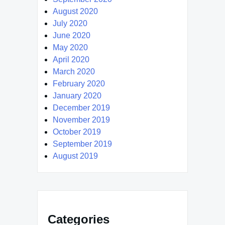
August 2020
July 2020
June 2020
May 2020
April 2020
March 2020
February 2020
January 2020
December 2019
November 2019
October 2019
September 2019
August 2019
Categories