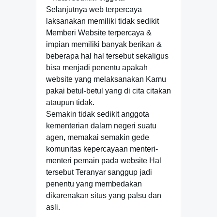
Selanjutnya web terpercaya
laksanakan memiliki tidak sedikit
Memberi Website terpercaya &
impian memiliki banyak berikan &
beberapa hal hal tersebut sekaligus
bisa menjadi penentu apakah
website yang melaksanakan Kamu
pakai betul-betul yang di cita citakan
ataupun tidak.
Semakin tidak sedikit anggota
kementerian dalam negeri suatu
agen, memakai semakin gede
komunitas kepercayaan menteri-
menteri pemain pada website Hal
tersebut Teranyar sanggup jadi
penentu yang membedakan
dikarenakan situs yang palsu dan
asli.