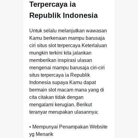
Terpercaya ia
Republik Indonesia
Untuk selalu melanjutkan wawasan
Kamu berkenaan mampu barusaja
ciri situs slot terpercaya Keterlaluan
mungkin terkini kita jalankan
memberikan inspirasi ulasan
mengenai mampu barusaja ciri-ciri
situs terpercaya ia Republik
Indonesia supaya Kamu dapat
bermain slot macam mana yang di
cita citakan tidak dengan
mengalami kerugian. Berikut
teranyar merupakan ulasannya:
• Mempunyai Penampakan Website
yg Menarik