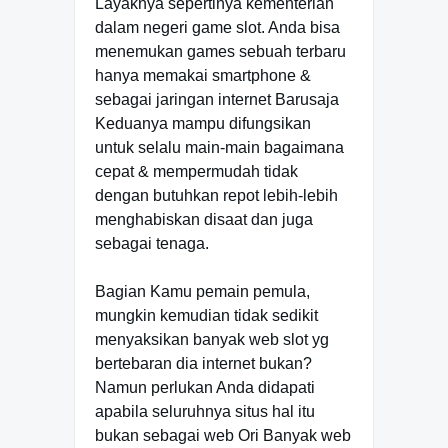
Layaknya sepertinya kementerian
dalam negeri game slot. Anda bisa
menemukan games sebuah terbaru
hanya memakai smartphone &
sebagai jaringan internet Barusaja
Keduanya mampu difungsikan
untuk selalu main-main bagaimana
cepat & mempermudah tidak
dengan butuhkan repot lebih-lebih
menghabiskan disaat dan juga
sebagai tenaga.
Bagian Kamu pemain pemula,
mungkin kemudian tidak sedikit
menyaksikan banyak web slot yg
bertebaran dia internet bukan?
Namun perlukan Anda didapati
apabila seluruhnya situs hal itu
bukan sebagai web Ori Banyak web