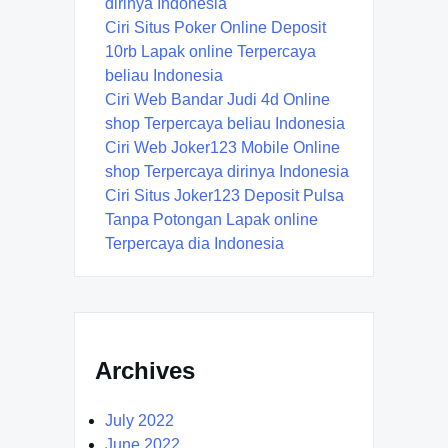
dirinya Indonesia
Ciri Situs Poker Online Deposit
10rb Lapak online Terpercaya
beliau Indonesia
Ciri Web Bandar Judi 4d Online
shop Terpercaya beliau Indonesia
Ciri Web Joker123 Mobile Online
shop Terpercaya dirinya Indonesia
Ciri Situs Joker123 Deposit Pulsa
Tanpa Potongan Lapak online
Terpercaya dia Indonesia
Archives
July 2022
June 2022