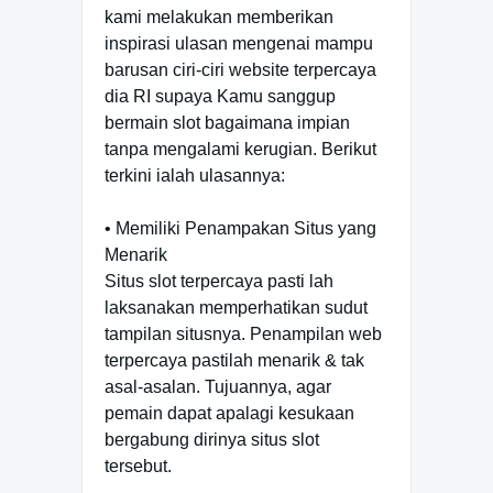
kami melakukan memberikan
inspirasi ulasan mengenai mampu
barusan ciri-ciri website terpercaya
dia RI supaya Kamu sanggup
bermain slot bagaimana impian
tanpa mengalami kerugian. Berikut
terkini ialah ulasannya:
• Memiliki Penampakan Situs yang
Menarik
Situs slot terpercaya pasti lah
laksanakan memperhatikan sudut
tampilan situsnya. Penampilan web
terpercaya pastilah menarik & tak
asal-asalan. Tujuannya, agar
pemain dapat apalagi kesukaan
bergabung dirinya situs slot
tersebut.