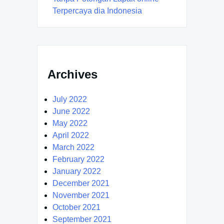
Terpercaya dia Indonesia
Archives
July 2022
June 2022
May 2022
April 2022
March 2022
February 2022
January 2022
December 2021
November 2021
October 2021
September 2021