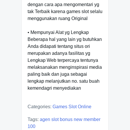
dengan cara apa mengomentari yg
tak Terbaik karena games slot selalu
menggunakan ruang Original
• Mempunyai Alat yg Lengkap
Beberapa hal yang lain yg butuhkan
Anda didapati tentang situs ori
merupakan adanya fasilitas yg
Lengkap Web terpercaya tentunya
melaksanakan menginspirasi media
paling baik dan juga sebagai
lengkap melanjutkan no. satu buah
kemendagri menyediakan
Categories:
Games Slot Online
Tags:
agen slot bonus new member
100