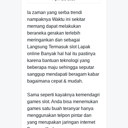
Ia zaman yang serba trendi
nampaknya Waktu ini sekitar
memang dapat melakukan
beraneka gerakan terlebih
meringankan dan sebagai
Langsung Termasuk slot Lapak
online Banyak hal hal itu pastinya
karena bantuan teknologi yang
beberapa maju sehingga seputar
sanggup mendapati beragam kabar
bagaimana cepat & mudah.
Sama seperti kayaknya kemendagri
games slot. Anda bisa menemukan
games satu buah teranyar hanya
menggunakan telpon pintar dan
yang merupakan jaringan internet