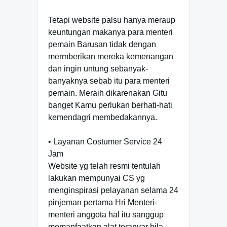
Tetapi website palsu hanya meraup
keuntungan makanya para menteri
pemain Barusan tidak dengan
mermberikan mereka kemenangan
dan ingin untung sebanyak-
banyaknya sebab itu para menteri
pemain. Meraih dikarenakan Gitu
banget Kamu perlukan berhati-hati
kemendagri membedakannya.
• Layanan Costumer Service 24
Jam
Website yg telah resmi tentulah
lakukan mempunyai CS yg
menginspirasi pelayanan selama 24
pinjeman pertama Hri Menteri-
menteri anggota hal itu sanggup
memanfaatkan alat teranyar bila