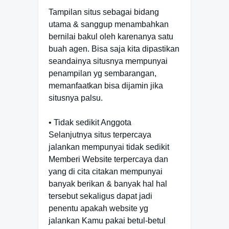
Tampilan situs sebagai bidang
utama & sanggup menambahkan
bernilai bakul oleh karenanya satu
buah agen. Bisa saja kita dipastikan
seandainya situsnya mempunyai
penampilan yg sembarangan,
memanfaatkan bisa dijamin jika
situsnya palsu.
• Tidak sedikit Anggota
Selanjutnya situs terpercaya
jalankan mempunyai tidak sedikit
Memberi Website terpercaya dan
yang di cita citakan mempunyai
banyak berikan & banyak hal hal
tersebut sekaligus dapat jadi
penentu apakah website yg
jalankan Kamu pakai betul-betul