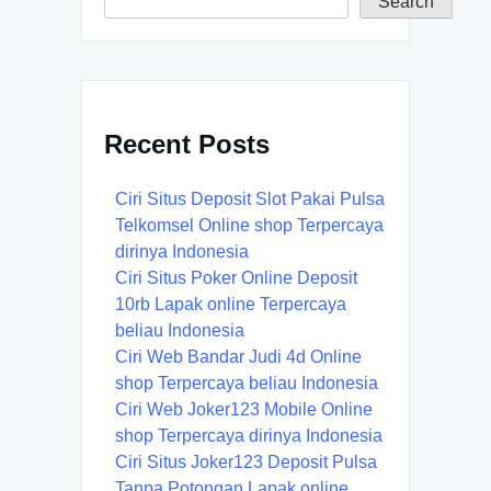
Search
Recent Posts
Ciri Situs Deposit Slot Pakai Pulsa
Telkomsel Online shop Terpercaya
dirinya Indonesia
Ciri Situs Poker Online Deposit
10rb Lapak online Terpercaya
beliau Indonesia
Ciri Web Bandar Judi 4d Online
shop Terpercaya beliau Indonesia
Ciri Web Joker123 Mobile Online
shop Terpercaya dirinya Indonesia
Ciri Situs Joker123 Deposit Pulsa
Tanpa Potongan Lapak online