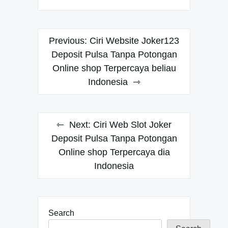
Post
Previous:
Ciri Website Joker123
navigation
Deposit Pulsa Tanpa Potongan
Online shop Terpercaya beliau
Indonesia
Next:
Ciri Web Slot Joker
Deposit Pulsa Tanpa Potongan
Online shop Terpercaya dia
Indonesia
Search