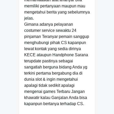
memiliki pertanyaan maupun mau
mengetahui berita yang sebelumnya
jelas.
Gimana adanya pelayanan
costumer service sewaktu 24
pinjaman Teranyar pemain sanggup
menghubungi pihak CS kapanpun
lewat kontak yang sedia dirinya
KECE ataupun Handphone Sarana
terupdate pastinya sebagai
sangatlah berguna bidang Anda yg
terkini pertama bergabung dia di
dunia slot & ingin mengetahui
apalagi tidak sedikit apalagi
mengenai games Terbaru Jangan
khawatir kalau Ganjalan Anda bisa
kapanpun bertanya terhadap CS.