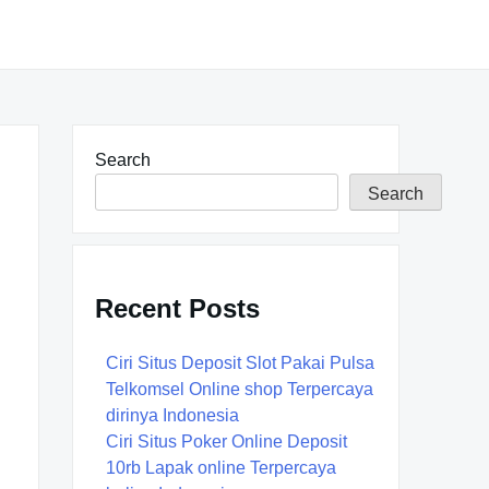
Search
Search
Recent Posts
Ciri Situs Deposit Slot Pakai Pulsa
Telkomsel Online shop Terpercaya
dirinya Indonesia
Ciri Situs Poker Online Deposit
10rb Lapak online Terpercaya