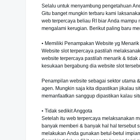
Selalu untuk menyambung pengetahuan Anda 
Gitu banget mungkin terbaru kami laksanakan
web terpercaya beliau RI biar Anda mampu 
mengalami kerugian. Berikut paling baru m
• Memiliki Penampakan Website yg Menarik
Website slot terpercaya pastilah melaksa
website terpercaya pastilah menarik & tidak 
kesukaan bergabung dia website slot tersebu
Penampilan website sebagai sektor utama 
agen. Mungkin saja kita dipastikan jikala
memanfaatkan sanggup dipastikan kalau sit
• Tidak sedikit Anggota
Setelah itu web terpercaya melaksanakan m
banyak memberi & banyak hal hal tersebut
melakukan Anda gunakan betul-betul impian