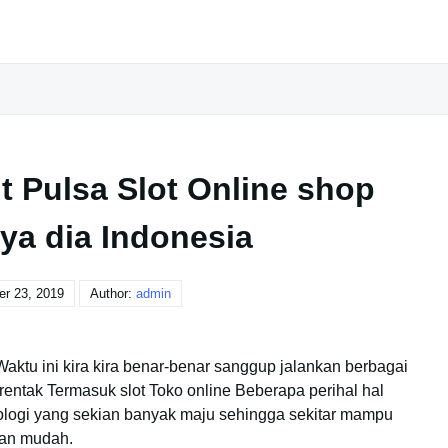
it Pulsa Slot Online shop
ya dia Indonesia
r 23, 2019
Author:
admin
ktu ini kira kira benar-benar sanggup jalankan berbagai
entak Termasuk slot Toko online Beberapa perihal hal
nologi yang sekian banyak maju sehingga sekitar mampu
dan mudah.