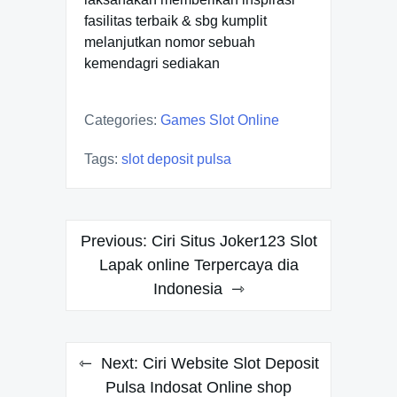
fasilitas terbaik & sbg kumplit
melanjutkan nomor sebuah
kemendagri sediakan
Categories:
Games Slot Online
Tags:
slot deposit pulsa
Post
Previous:
Ciri Situs Joker123 Slot
navigation
Lapak online Terpercaya dia
Indonesia
Next:
Ciri Website Slot Deposit
Pulsa Indosat Online shop