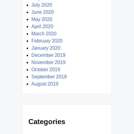
July 2020
June 2020
May 2020
April 2020
March 2020
February 2020
January 2020
December 2019
November 2019
October 2019
September 2019
August 2019
Categories