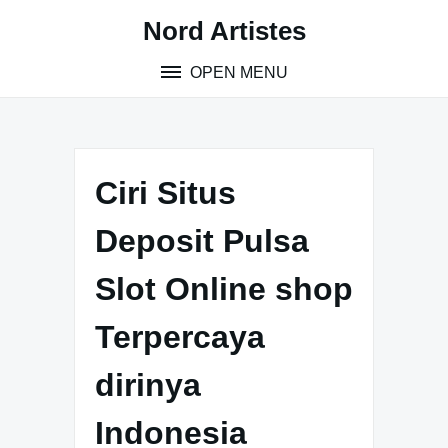
Skip
Nord Artistes
to
content
OPEN MENU
Ciri Situs
Deposit Pulsa
Slot Online shop
Terpercaya
dirinya
Indonesia