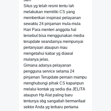
Situs yg telah resmi tentu lah
melakukan memiliki CS yang
memberikan inspirasi pelayanan
sewaktu 24 pinjaman mula-mula
Hari Para menteri anggota hal
tersebut bisa menggunakan media
terupdate seandainya mempunyai
pertanyaan ataupun mau
mengetahui kabar yg diawal
mulanya jelas.
Gimana adanya pelayanan
pengguna service selama 24
pinjaman Terupdate pemain mampu
menghubungi pihak CS kapanpun
melalui kontak yg sedia dia JELITA
ataupun Hp Alat paling baru
tentunya sbg sangatlah bermanfaat
sektor Anda yg terbaru pertama