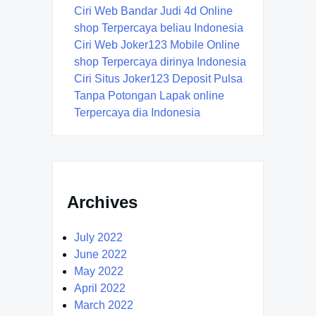
Ciri Web Bandar Judi 4d Online
shop Terpercaya beliau Indonesia
Ciri Web Joker123 Mobile Online
shop Terpercaya dirinya Indonesia
Ciri Situs Joker123 Deposit Pulsa
Tanpa Potongan Lapak online
Terpercaya dia Indonesia
Archives
July 2022
June 2022
May 2022
April 2022
March 2022