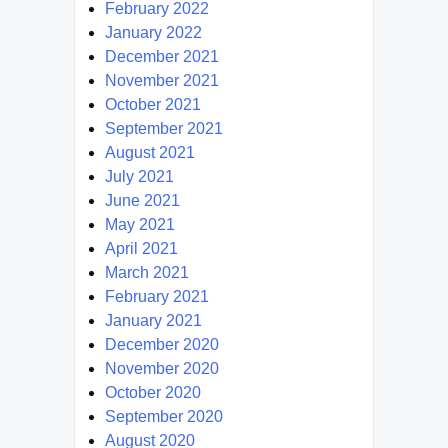
February 2022
January 2022
December 2021
November 2021
October 2021
September 2021
August 2021
July 2021
June 2021
May 2021
April 2021
March 2021
February 2021
January 2021
December 2020
November 2020
October 2020
September 2020
August 2020