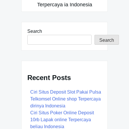
Terpercaya ia Indonesia
Search
Search
Recent Posts
Ciri Situs Deposit Slot Pakai Pulsa
Telkomsel Online shop Terpercaya
dirinya Indonesia
Ciri Situs Poker Online Deposit
10rb Lapak online Terpercaya
beliau Indonesia