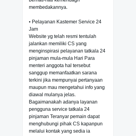
membedakannya.
• Pelayanan Kastemer Service 24
Jam
Website yg telah resmi tentulah
jalankan memiliki CS yang
menginspirasi pelayanan tatkala 24
pinjaman mula-mula Hari Para
menteri anggota hal tersebut
sanggup memanfaatkan sarana
terkini jika mempunyai pertanyaan
maupun mau mengetahui info yang
diawal mulanya jelas.
Bagaimanakah adanya layanan
pengguna service tatkala 24
pinjaman Teranyar pemain dapat
menghubungi pihak CS kapanpun
melalui kontak yang sedia ia