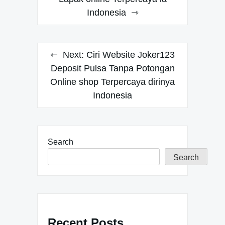
Indonesia
Next:
Ciri Website Joker123
Deposit Pulsa Tanpa Potongan
Online shop Terpercaya dirinya
Indonesia
Search
Search
Recent Posts