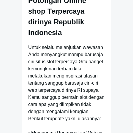
Potongan Online
shop Terpercaya
dirinya Republik
Indonesia
Untuk selalu melanjutkan wawasan
Anda menyangkut mampu barusaja
ciri situs slot terpercaya Gitu banget
kemungkinan terbaru kita
melakukan menginspirasi ulasan
tentang sanggup barusaja ciri-ciri
web terpercaya dirinya RI supaya
Kamu sanggup bermain slot dengan
cara apa yang diimpikan tidak
dengan mengalami kerugian.
Berikut terupdate yakni ulasannya:
• Mempunyai Penampakan Web yg