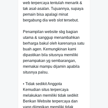
web terpercaya tentulah menarik &
tak asal-asalan. Tujuannya, supaya
pemain bisa apalagi minat
bergabung dia web slot tersebut.
Penampilan website sbg bagian
utama & sanggup menambahkan
berharga bakul oleh karenanya satu
buah agen. Kemungkinan kami
dipastikan bila situsnya memiliki
penampakan yg sembarangan,
memakai mampu dijamin apabila
situsnya palsu.
• Tidak sedikit Anggota
Kemudian situs terpercaya
melakukan memiliki tidak sedikit
Berikan Website terpercaya dan
yang diimpikan memiliki tidak