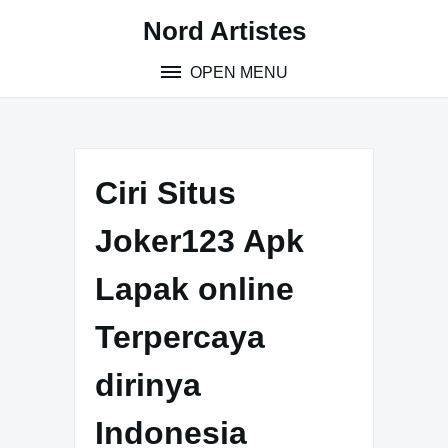
Skip
Nord Artistes
to
content
OPEN MENU
Ciri Situs
Joker123 Apk
Lapak online
Terpercaya
dirinya
Indonesia