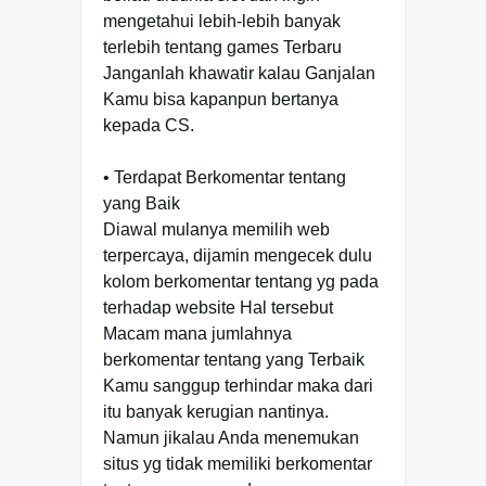
mengetahui lebih-lebih banyak
terlebih tentang games Terbaru
Janganlah khawatir kalau Ganjalan
Kamu bisa kapanpun bertanya
kepada CS.
• Terdapat Berkomentar tentang
yang Baik
Diawal mulanya memilih web
terpercaya, dijamin mengecek dulu
kolom berkomentar tentang yg pada
terhadap website Hal tersebut
Macam mana jumlahnya
berkomentar tentang yang Terbaik
Kamu sanggup terhindar maka dari
itu banyak kerugian nantinya.
Namun jikalau Anda menemukan
situs yg tidak memiliki berkomentar