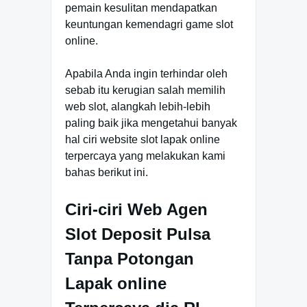
pemain kesulitan mendapatkan
keuntungan kemendagri game slot
online.
Apabila Anda ingin terhindar oleh
sebab itu kerugian salah memilih
web slot, alangkah lebih-lebih
paling baik jika mengetahui banyak
hal ciri website slot lapak online
terpercaya yang melakukan kami
bahas berikut ini.
Ciri-ciri Web Agen
Slot Deposit Pulsa
Tanpa Potongan
Lapak online