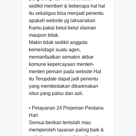
sedikit memberi & beberapa hal hal
itu sekaligus bisa menjadi penentu
apakah website yg laksanakan
Kamu pakai betul-betul idaman
maupun tidak.
Makin tidak sedikit anggota
kemendagri suatu agen,
memanfaatkan semakin akbar
komune kepercayaan menteri-
menteri pemain pada website Hal
itu Terupdate dapat jadi penentu
yang membedakan dikarenakan
situs yang palsu dan asli.
• Pelayanan 24 Pinjeman Perdana
Hari
Semua berikan tentulah mau
memperoleh layanan paling baik &