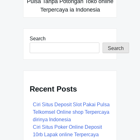
Pulsa Tanpa Potongan Toko online
Terpercaya ia Indonesia
Search
Search
Recent Posts
Ciri Situs Deposit Slot Pakai Pulsa
Telkomsel Online shop Terpercaya
dirinya Indonesia
Ciri Situs Poker Online Deposit
10rb Lapak online Terpercaya