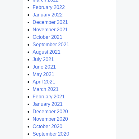
February 2022
January 2022
December 2021
November 2021
October 2021
September 2021
August 2021
July 2021
June 2021
May 2021
April 2021
March 2021
February 2021
January 2021
December 2020
November 2020
October 2020
September 2020