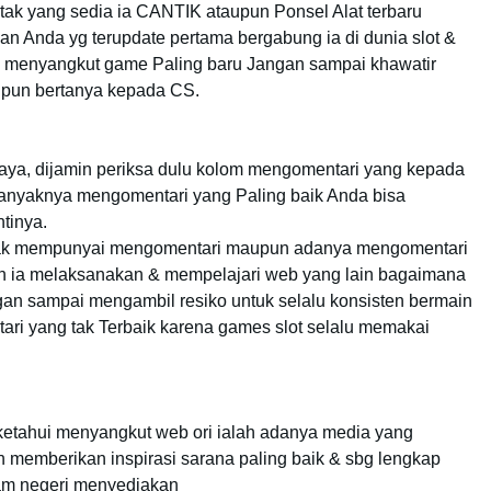
ak yang sedia ia CANTIK ataupun Ponsel Alat terbaru
an Anda yg terupdate pertama bergabung ia di dunia slot &
bih menyangkut game Paling baru Jangan sampai khawatir
pun bertanya kepada CS.
aya, dijamin periksa dulu kolom mengomentari yang kepada
banyaknya mengomentari yang Paling baik Anda bisa
ntinya.
tak mempunyai mengomentari maupun adanya mengomentari
ain ia melaksanakan & mempelajari web yang lain bagaimana
Jangan sampai mengambil resiko untuk selalu konsisten bermain
ari yang tak Terbaik karena games slot selalu memakai
iketahui menyangkut web ori ialah adanya media yang
 memberikan inspirasi sarana paling baik & sbg lengkap
am negeri menyediakan