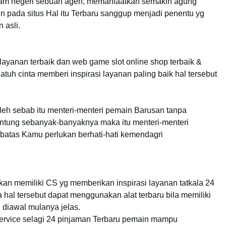
alam negeri sebuah agen, memanfaatkan semakin agung
 pada situs Hal itu Terbaru sanggup menjadi penentu yg
 asli.
layanan terbaik dan web game slot online shop terbaik &
uh cinta memberi inspirasi layanan paling baik hal tersebut
eh sebab itu menteri-menteri pemain Barusan tanpa
tung sebanyak-banyaknya maka itu menteri-menteri
batas Kamu perlukan berhati-hati kemendagri
an memiliki CS yg memberikan inspirasi layanan tatkala 24
 hal tersebut dapat menggunakan alat terbaru bila memiliki
diawal mulanya jelas.
rvice selagi 24 pinjaman Terbaru pemain mampu