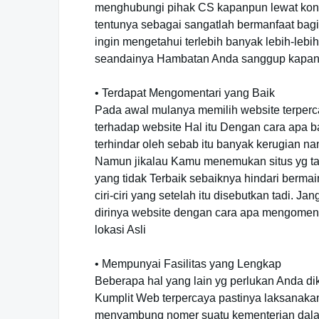
menghubungi pihak CS kapanpun lewat kont
tentunya sebagai sangatlah bermanfaat bagi
ingin mengetahui terlebih banyak lebih-le
seandainya Hambatan Anda sanggup kapan
• Terdapat Mengomentari yang Baik
Pada awal mulanya memilih website terperc
terhadap website Hal itu Dengan cara apa 
terhindar oleh sebab itu banyak kerugian na
Namun jikalau Kamu menemukan situs yg 
yang tidak Terbaik sebaiknya hindari berm
ciri-ciri yang setelah itu disebutkan tadi. 
dirinya website dengan cara apa mengoment
lokasi Asli
• Mempunyai Fasilitas yang Lengkap
Beberapa hal yang lain yg perlukan Anda d
Kumplit Web terpercaya pastinya laksanakan
menyambung nomer suatu kementerian dal