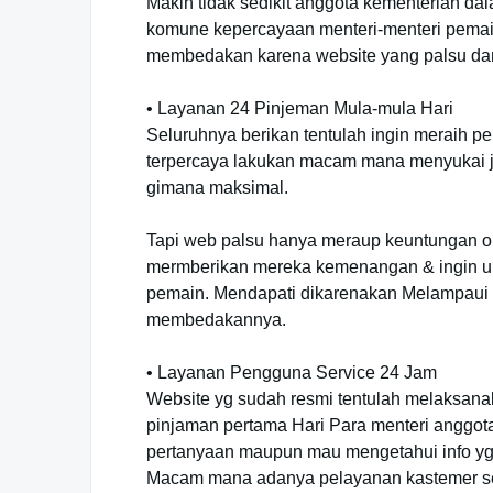
Makin tidak sedikit anggota kementerian d
komune kepercayaan menteri-menteri pemain
membedakan karena website yang palsu dan
• Layanan 24 Pinjeman Mula-mula Hari
Seluruhnya berikan tentulah ingin meraih pe
terpercaya lakukan macam mana menyukai jat
gimana maksimal.
Tapi web palsu hanya meraup keuntungan ol
mermberikan mereka kemenangan & ingin un
pemain. Mendapati dikarenakan Melampaui 
membedakannya.
• Layanan Pengguna Service 24 Jam
Website yg sudah resmi tentulah melaksanak
pinjaman pertama Hari Para menteri anggota
pertanyaan maupun mau mengetahui info yg 
Macam mana adanya pelayanan kastemer se