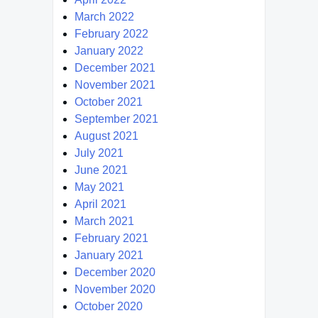
March 2022
February 2022
January 2022
December 2021
November 2021
October 2021
September 2021
August 2021
July 2021
June 2021
May 2021
April 2021
March 2021
February 2021
January 2021
December 2020
November 2020
October 2020