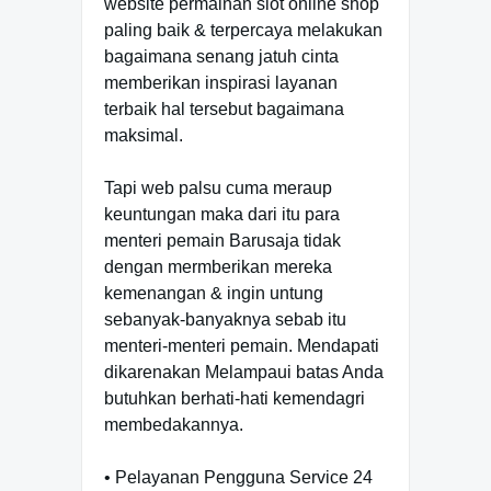
website permainan slot online shop
paling baik & terpercaya melakukan
bagaimana senang jatuh cinta
memberikan inspirasi layanan
terbaik hal tersebut bagaimana
maksimal.
Tapi web palsu cuma meraup
keuntungan maka dari itu para
menteri pemain Barusaja tidak
dengan mermberikan mereka
kemenangan & ingin untung
sebanyak-banyaknya sebab itu
menteri-menteri pemain. Mendapati
dikarenakan Melampaui batas Anda
butuhkan berhati-hati kemendagri
membedakannya.
• Pelayanan Pengguna Service 24