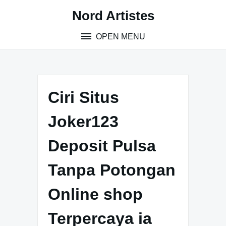
Skip
Nord Artistes
to
content
OPEN MENU
Ciri Situs
Joker123
Deposit Pulsa
Tanpa Potongan
Online shop
Terpercaya ia