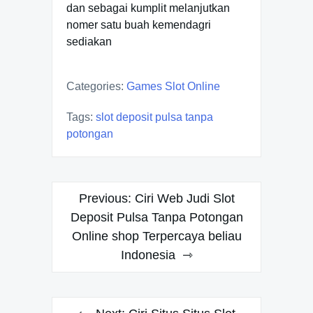
dan sebagai kumplit melanjutkan
nomer satu buah kemendagri
sediakan
Categories:
Games Slot Online
Tags:
slot deposit pulsa tanpa
potongan
Post
Previous:
Ciri Web Judi Slot
navigation
Deposit Pulsa Tanpa Potongan
Online shop Terpercaya beliau
Indonesia