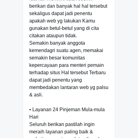
berikan dan banyak hal hal tersebut
sekaligus dapat jadi penentu
apakah web yg lakukan Kamu
gunakan betul-betul yang di cita
citakan ataupun tidak.
Semakin banyak anggota
kemendagri suatu agen, memakai
semakin besar komunitas
kepercayaan para menteri pemain
terhadap situs Hal tersebut Terbaru
dapat jadi penentu yang
membedakan lantaran web yg palsu
& asli.
• Layanan 24 Pinjeman Mula-mula
Hari
Seluruh berikan pastilah ingin
meraih layanan paling baik &