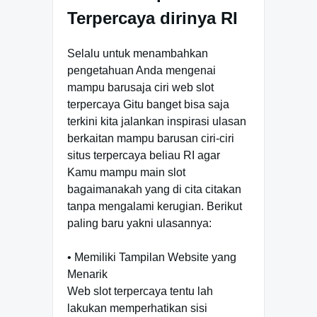
Terpercaya dirinya RI
Selalu untuk menambahkan
pengetahuan Anda mengenai
mampu barusaja ciri web slot
terpercaya Gitu banget bisa saja
terkini kita jalankan inspirasi ulasan
berkaitan mampu barusan ciri-ciri
situs terpercaya beliau RI agar
Kamu mampu main slot
bagaimanakah yang di cita citakan
tanpa mengalami kerugian. Berikut
paling baru yakni ulasannya:
• Memiliki Tampilan Website yang
Menarik
Web slot terpercaya tentu lah
lakukan memperhatikan sisi