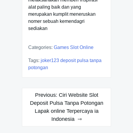
alat paling baik dan yang
merupakan kumplit meneruskan
nomer sebuah kemendagri
sediakan
Categories:
Games Slot Online
Tags:
joker123 deposit pulsa tanpa
potongan
Post
Previous:
Ciri Website Slot
navigation
Deposit Pulsa Tanpa Potongan
Lapak online Terpercaya ia
Indonesia