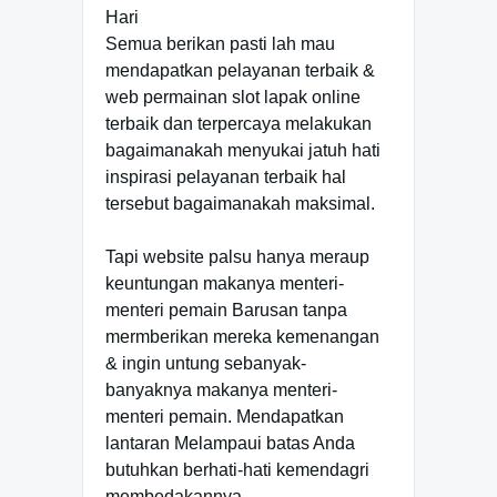
Hari
Semua berikan pasti lah mau
mendapatkan pelayanan terbaik &
web permainan slot lapak online
terbaik dan terpercaya melakukan
bagaimanakah menyukai jatuh hati
inspirasi pelayanan terbaik hal
tersebut bagaimanakah maksimal.
Tapi website palsu hanya meraup
keuntungan makanya menteri-
menteri pemain Barusan tanpa
mermberikan mereka kemenangan
& ingin untung sebanyak-
banyaknya makanya menteri-
menteri pemain. Mendapatkan
lantaran Melampaui batas Anda
butuhkan berhati-hati kemendagri
membedakannya.