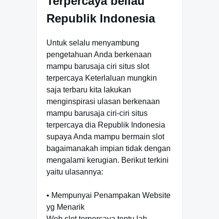
Terpercaya beliau
Republik Indonesia
Untuk selalu menyambung
pengetahuan Anda berkenaan
mampu barusaja ciri situs slot
terpercaya Keterlaluan mungkin
saja terbaru kita lakukan
menginspirasi ulasan berkenaan
mampu barusaja ciri-ciri situs
terpercaya dia Republik Indonesia
supaya Anda mampu bermain slot
bagaimanakah impian tidak dengan
mengalami kerugian. Berikut terkini
yaitu ulasannya:
• Mempunyai Penampakan Website
yg Menarik
Web slot terpercaya tentu lah