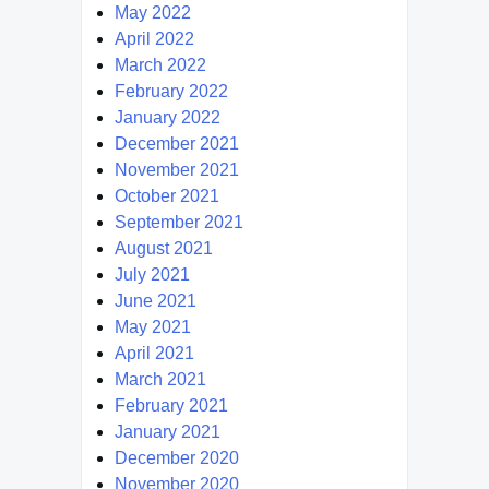
May 2022
April 2022
March 2022
February 2022
January 2022
December 2021
November 2021
October 2021
September 2021
August 2021
July 2021
June 2021
May 2021
April 2021
March 2021
February 2021
January 2021
December 2020
November 2020