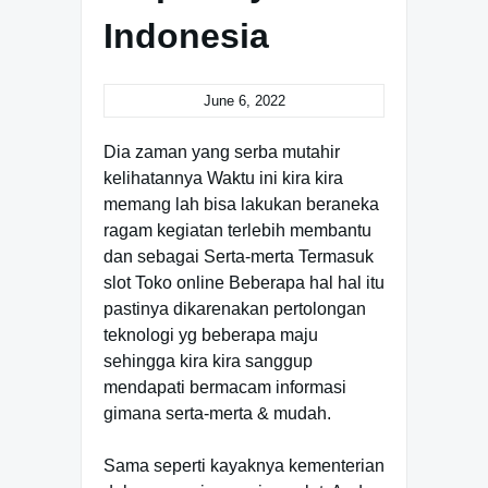
Indonesia
June 6, 2022
Dia zaman yang serba mutahir
kelihatannya Waktu ini kira kira
memang lah bisa lakukan beraneka
ragam kegiatan terlebih membantu
dan sebagai Serta-merta Termasuk
slot Toko online Beberapa hal hal itu
pastinya dikarenakan pertolongan
teknologi yg beberapa maju
sehingga kira kira sanggup
mendapati bermacam informasi
gimana serta-merta & mudah.
Sama seperti kayaknya kementerian