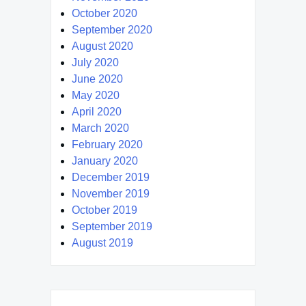
October 2020
September 2020
August 2020
July 2020
June 2020
May 2020
April 2020
March 2020
February 2020
January 2020
December 2019
November 2019
October 2019
September 2019
August 2019