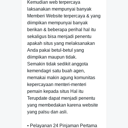
Kemudian web terpercaya
laksanakan mempunyai banyak
Memberi Website terpercaya & yang
diimpikan mempunyai banyak
berikan & beberapa perihal hal itu
sekaligus bisa menjadi penentu
apakah situs yang melaksanakan
Anda pakai betul-betul yang
diimpikan maupun tidak.
Semakin tidak sedikit anggota
kemendagri satu buah agen,
memakai makin agung komunitas
kepercayaan menteri-menteri
pemain kepada situs Hal itu
Terupdate dapat menjadi penentu
yang membedakan karena website
yang palsu dan asli.
• Pelayanan 24 Pinjaman Pertama