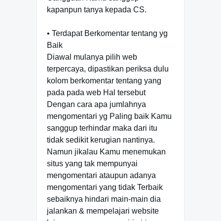
kapanpun tanya kepada CS.
• Terdapat Berkomentar tentang yg
Baik
Diawal mulanya pilih web
terpercaya, dipastikan periksa dulu
kolom berkomentar tentang yang
pada pada web Hal tersebut
Dengan cara apa jumlahnya
mengomentari yg Paling baik Kamu
sanggup terhindar maka dari itu
tidak sedikit kerugian nantinya.
Namun jikalau Kamu menemukan
situs yang tak mempunyai
mengomentari ataupun adanya
mengomentari yang tidak Terbaik
sebaiknya hindari main-main dia
jalankan & mempelajari website