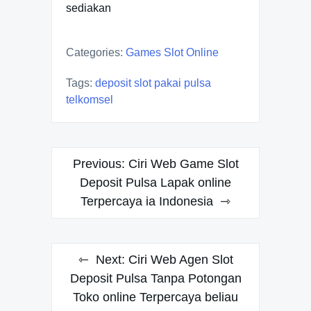
sediakan
Categories:
Games Slot Online
Tags:
deposit slot pakai pulsa
telkomsel
Post
Previous:
Ciri Web Game Slot
navigation
Deposit Pulsa Lapak online
Terpercaya ia Indonesia
Next:
Ciri Web Agen Slot
Deposit Pulsa Tanpa Potongan
Toko online Terpercaya beliau