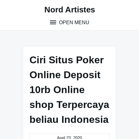
Skip
Nord Artistes
to
content
OPEN MENU
Ciri Situs Poker
Online Deposit
10rb Online
shop Terpercaya
beliau Indonesia
April 23, 2020