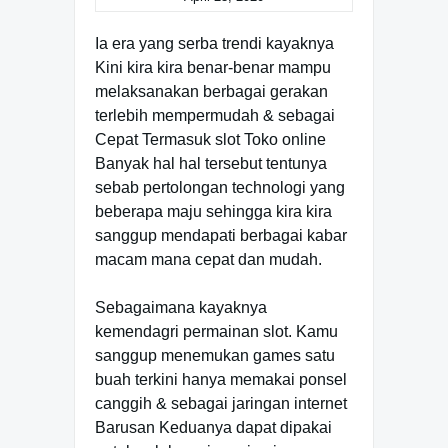
Ia era yang serba trendi kayaknya
Kini kira kira benar-benar mampu
melaksanakan berbagai gerakan
terlebih mempermudah & sebagai
Cepat Termasuk slot Toko online
Banyak hal hal tersebut tentunya
sebab pertolongan technologi yang
beberapa maju sehingga kira kira
sanggup mendapati berbagai kabar
macam mana cepat dan mudah.
Sebagaimana kayaknya
kemendagri permainan slot. Kamu
sanggup menemukan games satu
buah terkini hanya memakai ponsel
canggih & sebagai jaringan internet
Barusan Keduanya dapat dipakai