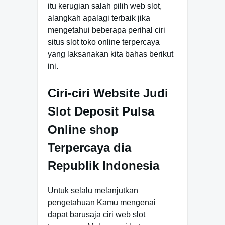
itu kerugian salah pilih web slot,
alangkah apalagi terbaik jika
mengetahui beberapa perihal ciri
situs slot toko online terpercaya
yang laksanakan kita bahas berikut
ini.
Ciri-ciri Website Judi
Slot Deposit Pulsa
Online shop
Terpercaya dia
Republik Indonesia
Untuk selalu melanjutkan
pengetahuan Kamu mengenai
dapat barusaja ciri web slot