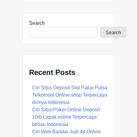
Search
Search
Recent Posts
Ciri Situs Deposit Slot Pakai Pulsa
Telkomsel Online shop Terpercaya
dirinya Indonesia
Ciri Situs Poker Online Deposit
10rb Lapak online Terpercaya
beliau Indonesia
Ciri Web Bandar Judi 4d Online