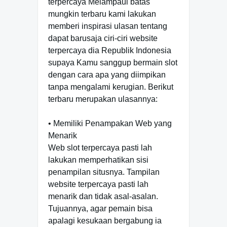
terpercaya Melampaui batas
mungkin terbaru kami lakukan
memberi inspirasi ulasan tentang
dapat barusaja ciri-ciri website
terpercaya dia Republik Indonesia
supaya Kamu sanggup bermain slot
dengan cara apa yang diimpikan
tanpa mengalami kerugian. Berikut
terbaru merupakan ulasannya:
• Memiliki Penampakan Web yang
Menarik
Web slot terpercaya pasti lah
lakukan memperhatikan sisi
penampilan situsnya. Tampilan
website terpercaya pasti lah
menarik dan tidak asal-asalan.
Tujuannya, agar pemain bisa
apalagi kesukaan bergabung ia