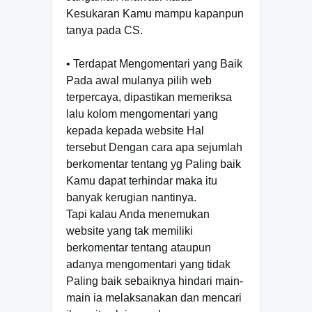
Kesukaran Kamu mampu kapanpun
tanya pada CS.
• Terdapat Mengomentari yang Baik
Pada awal mulanya pilih web
terpercaya, dipastikan memeriksa
lalu kolom mengomentari yang
kepada kepada website Hal
tersebut Dengan cara apa sejumlah
berkomentar tentang yg Paling baik
Kamu dapat terhindar maka itu
banyak kerugian nantinya.
Tapi kalau Anda menemukan
website yang tak memiliki
berkomentar tentang ataupun
adanya mengomentari yang tidak
Paling baik sebaiknya hindari main-
main ia melaksanakan dan mencari