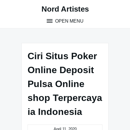
Skip
Nord Artistes
to
content
OPEN MENU
Ciri Situs Poker
Online Deposit
Pulsa Online
shop Terpercaya
ia Indonesia
April 11, 2020