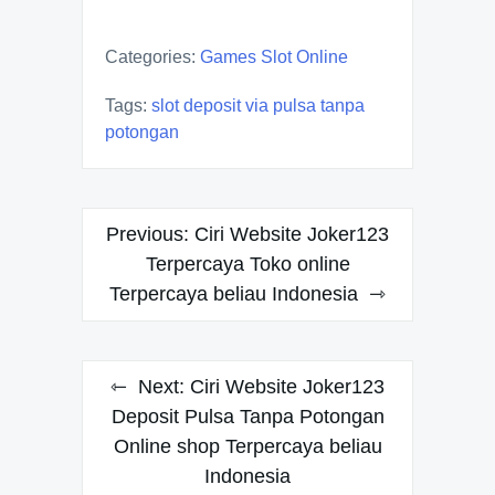
Categories:
Games Slot Online
Tags:
slot deposit via pulsa tanpa
potongan
Post
Previous:
Ciri Website Joker123
navigation
Terpercaya Toko online
Terpercaya beliau Indonesia
Next:
Ciri Website Joker123
Deposit Pulsa Tanpa Potongan
Online shop Terpercaya beliau
Indonesia