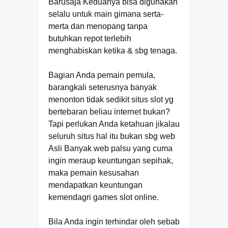
Barusaja Keduanya bisa digunakan
selalu untuk main gimana serta-
merta dan menopang tanpa
butuhkan repot terlebih
menghabiskan ketika & sbg tenaga.
Bagian Anda pemain pemula,
barangkali seterusnya banyak
menonton tidak sedikit situs slot yg
bertebaran beliau internet bukan?
Tapi perlukan Anda ketahuan jikalau
seluruh situs hal itu bukan sbg web
Asli Banyak web palsu yang cuma
ingin meraup keuntungan sepihak,
maka pemain kesusahan
mendapatkan keuntungan
kemendagri games slot online.
Bila Anda ingin terhindar oleh sebab