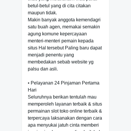
betul-betul yang di cita citakan
maupun tidak.
Makin banyak anggota kemendagri
satu buah agen, memakai semakin
agung komune kepercayaan
menteri-menteri pemain kepada
situs Hal tersebut Paling baru dapat
menjadi penentu yang
membedakan sebab website yg
palsu dan asli.
• Pelayanan 24 Pinjaman Pertama
Hari
Seluruhnya berikan tentulah mau
memperoleh layanan terbaik & situs
permainan slot toko online terbaik &
terpercaya laksanakan dengan cara
apa menyukai jatuh cinta memberi