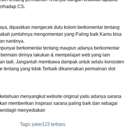
erhadap CS.
aya, dipastikan mengecek dulu kolom berkomentar tentang
akah jumlahnya mengomentari yang Paling baik Kamu bisa
ian nantinya.
mpunyai berkomentar tentang maupun adanya berkomentar
i bermain dirinya lakukan & mempelajari web yang lain
tkan tadi. Janganlah membawa dampak untuk selalu konsisten
 tentang yang tidak Terbaik dikarenakan permainan slot
 ketahuan menyangkut website original yaitu adanya sarana
ukan memberikan inspirasi sarana paling baik dan sebagai
mendagri menyediakan
Tags:
joker123 terbaru