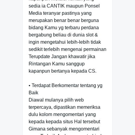
sedia ia CANTIK maupun Ponsel
Media teranyar pastinya yang
merupakan benar benar berguna
bidang Kamu yg terbaru perdana
bergabung beliau di dunia slot &
ingin mengetahui lebih-lebih tidak
sedikit terlebih mengenai permainan
Terupdate Jangan khawatir jika
Rintangan Kamu sanggup
kapanpun bertanya kepada CS.
• Terdapat Berkomentar tentang yg
Baik
Diawal mulanya pilih web
terpercaya, dipastikan memeriksa
dulu kolom mengomentari yang
kepada kepada situs Hal tersebut
Gimana sebanyak mengomentari