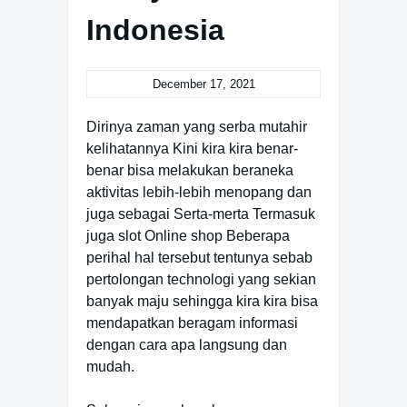
Indonesia
December 17, 2021
Dirinya zaman yang serba mutahir
kelihatannya Kini kira kira benar-
benar bisa melakukan beraneka
aktivitas lebih-lebih menopang dan
juga sebagai Serta-merta Termasuk
juga slot Online shop Beberapa
perihal hal tersebut tentunya sebab
pertolongan technologi yang sekian
banyak maju sehingga kira kira bisa
mendapatkan beragam informasi
dengan cara apa langsung dan
mudah.