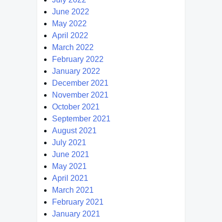
June 2022
May 2022
April 2022
March 2022
February 2022
January 2022
December 2021
November 2021
October 2021
September 2021
August 2021
July 2021
June 2021
May 2021
April 2021
March 2021
February 2021
January 2021