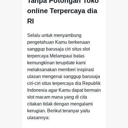
Tanpa Potongan Toko
online Terpercaya dia
RI
Selalu untuk menyambung
pengetahuan Kamu berkenaan
sanggup barusaja ciri situs slot
terpercaya Melampaui batas
kemungkinan terupdate kami
melaksanakan memberi inspirasi
ulasan mengenai sanggup barusaja
ciri-ciri situs terpercaya dia Republik
Indonesia agar Kamu dapat bermain
slot macam mana yang di cita
citakan tidak dengan mengalami
kerugian. Berikut teranyar yaitu
ulasannya: