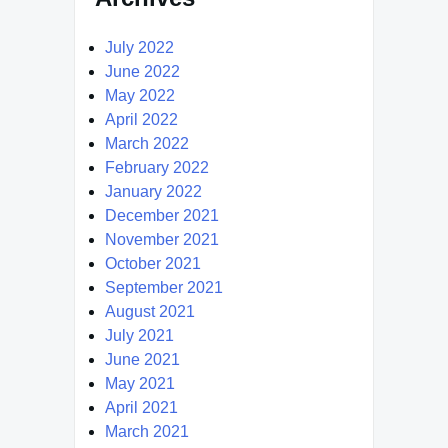
July 2022
June 2022
May 2022
April 2022
March 2022
February 2022
January 2022
December 2021
November 2021
October 2021
September 2021
August 2021
July 2021
June 2021
May 2021
April 2021
March 2021