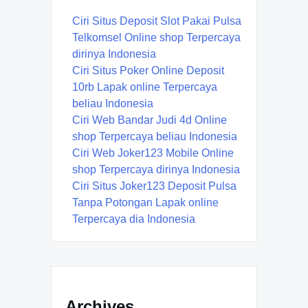
Ciri Situs Deposit Slot Pakai Pulsa
Telkomsel Online shop Terpercaya
dirinya Indonesia
Ciri Situs Poker Online Deposit
10rb Lapak online Terpercaya
beliau Indonesia
Ciri Web Bandar Judi 4d Online
shop Terpercaya beliau Indonesia
Ciri Web Joker123 Mobile Online
shop Terpercaya dirinya Indonesia
Ciri Situs Joker123 Deposit Pulsa
Tanpa Potongan Lapak online
Terpercaya dia Indonesia
Archives