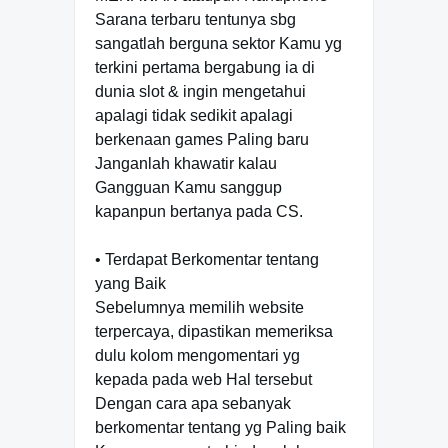
Sarana terbaru tentunya sbg
sangatlah berguna sektor Kamu yg
terkini pertama bergabung ia di
dunia slot & ingin mengetahui
apalagi tidak sedikit apalagi
berkenaan games Paling baru
Janganlah khawatir kalau
Gangguan Kamu sanggup
kapanpun bertanya pada CS.
• Terdapat Berkomentar tentang
yang Baik
Sebelumnya memilih website
terpercaya, dipastikan memeriksa
dulu kolom mengomentari yg
kepada pada web Hal tersebut
Dengan cara apa sebanyak
berkomentar tentang yg Paling baik