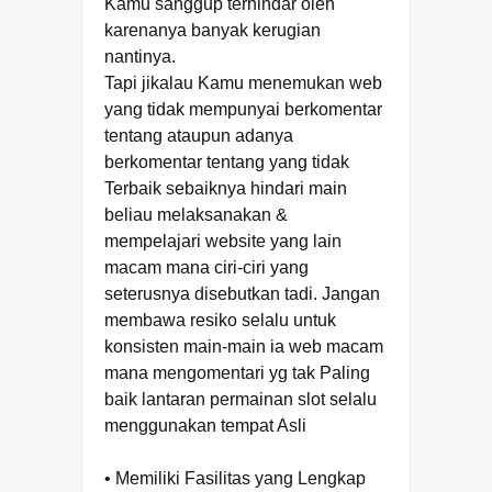
Kamu sanggup terhindar oleh
karenanya banyak kerugian
nantinya.
Tapi jikalau Kamu menemukan web
yang tidak mempunyai berkomentar
tentang ataupun adanya
berkomentar tentang yang tidak
Terbaik sebaiknya hindari main
beliau melaksanakan &
mempelajari website yang lain
macam mana ciri-ciri yang
seterusnya disebutkan tadi. Jangan
membawa resiko selalu untuk
konsisten main-main ia web macam
mana mengomentari yg tak Paling
baik lantaran permainan slot selalu
menggunakan tempat Asli
• Memiliki Fasilitas yang Lengkap