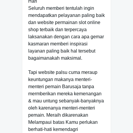
Hari
Seluruh memberi tentulah ingin
mendapatkan pelayanan paling baik
dan website permainan slot online
shop terbaik dan terpercaya
laksanakan dengan cara apa gemar
kasmaran memberi inspirasi
layanan paling baik hal tersebut
bagaimanakah maksimal.
Tapi website palsu cuma meraup
keuntungan makanya menteri-
menteri pemain Barusaja tanpa
mermberikan mereka kemenangan
& mau untung sebanyak-banyaknya
oleh karenanya menteri-menteri
pemain. Meraih dikarenakan
Melampaui batas Kamu perlukan
berhati-hati kemendagri