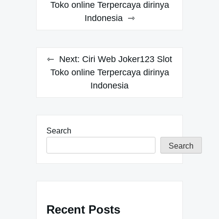
Toko online Terpercaya dirinya
Indonesia
Next:
Ciri Web Joker123 Slot
Toko online Terpercaya dirinya
Indonesia
Search
Search
Recent Posts