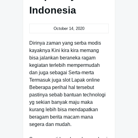
Indonesia
October 14, 2020
Dirinya zaman yang serba modis
kayaknya Kini kira kira memang
bisa jalankan beraneka ragam
kegiatan terlebih mempermudah
dan juga sebagai Serta-merta
Termasuk juga slot Lapak online
Beberapa perihal hal tersebut
pastinya sebab bantuan technologi
yg sekian banyak maju maka
kurang lebih bisa mendapatkan
beragam berita macam mana
segera dan mudah.