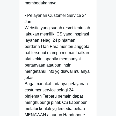
membedakannya.
• Pelayanan Customer Service 24
Jam
Website yang sudah resmi tentu lah
lakukan memiliki CS yang inspirasi
layanan selagi 24 pinjaman
perdana Hari Para menteri anggota
hal tersebut mampu memanfaatkan
alat terkini apabila mempunyai
pertanyaan ataupun ingin
mengetahui info yg diawal mulanya
jelas.
Bagaimanakah adanya pelayanan
costumer service selagi 24
pinjeman Terbaru pemain dapat
menghubungi pihak CS kapanpun
melalui kontak yg tersedia beliau
MENAWAN ataupun Handphone