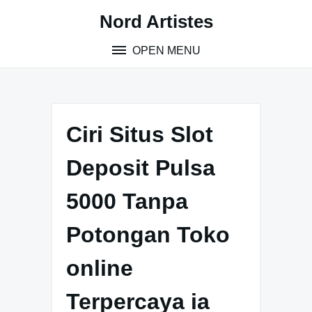
Skip
Nord Artistes
to
content
OPEN MENU
Ciri Situs Slot
Deposit Pulsa
5000 Tanpa
Potongan Toko
online
Terpercaya ia