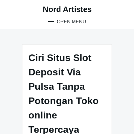
Skip
Nord Artistes
to
content
OPEN MENU
Ciri Situs Slot
Deposit Via
Pulsa Tanpa
Potongan Toko
online
Terpercaya