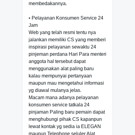
membedakannya.
• Pelayanan Konsumen Service 24
Jam
Web yang telah resmi tentu nya
jalankan memiliki CS yang memberi
inspirasi pelayanan sewaktu 24
pinjeman perdana Hari Para menteri
anggota hal tersebut dapat
menggunakan alat paling baru
kalau mempunyai pertanyaan
maupun mau mengetahui informasi
yg diawal mulanya jelas.
Macam mana adanya pelayanan
konsumen service tatkala 24
pinjaman Paling baru pemain dapat
menghubungi pihak CS kapanpun
lewat kontak yg sedia ia ELEGAN
maupun Telephone seluler Alat