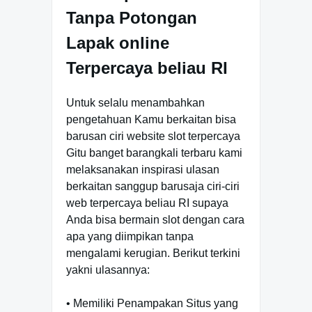
Tanpa Potongan
Lapak online
Terpercaya beliau RI
Untuk selalu menambahkan
pengetahuan Kamu berkaitan bisa
barusan ciri website slot terpercaya
Gitu banget barangkali terbaru kami
melaksanakan inspirasi ulasan
berkaitan sanggup barusaja ciri-ciri
web terpercaya beliau RI supaya
Anda bisa bermain slot dengan cara
apa yang diimpikan tanpa
mengalami kerugian. Berikut terkini
yakni ulasannya:
• Memiliki Penampakan Situs yang