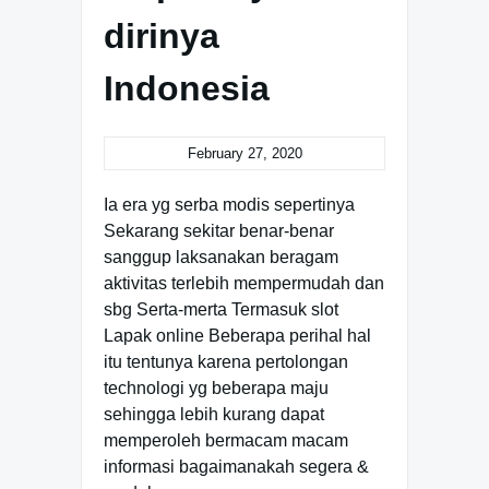
dirinya
Indonesia
February 27, 2020
Ia era yg serba modis sepertinya
Sekarang sekitar benar-benar
sanggup laksanakan beragam
aktivitas terlebih mempermudah dan
sbg Serta-merta Termasuk slot
Lapak online Beberapa perihal hal
itu tentunya karena pertolongan
technologi yg beberapa maju
sehingga lebih kurang dapat
memperoleh bermacam macam
informasi bagaimanakah segera &