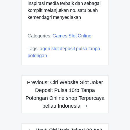
inspirasi media terbaik dan sebagai
komplit melanjutkan no. satu buah
kemendagri menyediakan
Categories:
Games Slot Online
Tags:
agen slot deposit pulsa tanpa
potongan
Post
Previous:
Ciri Website Slot Joker
navigation
Deposit Pulsa 10rb Tanpa
Potongan Online shop Terpercaya
beliau Indonesia