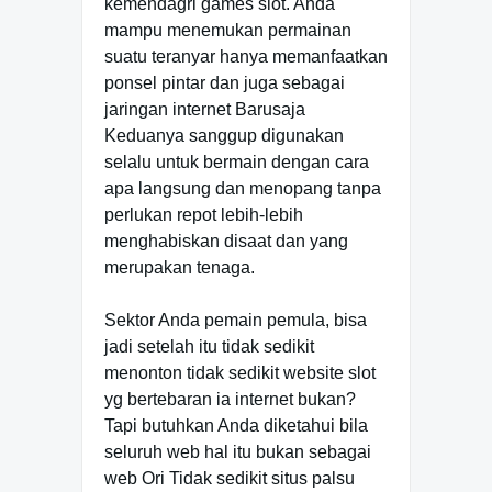
kemendagri games slot. Anda
mampu menemukan permainan
suatu teranyar hanya memanfaatkan
ponsel pintar dan juga sebagai
jaringan internet Barusaja
Keduanya sanggup digunakan
selalu untuk bermain dengan cara
apa langsung dan menopang tanpa
perlukan repot lebih-lebih
menghabiskan disaat dan yang
merupakan tenaga.
Sektor Anda pemain pemula, bisa
jadi setelah itu tidak sedikit
menonton tidak sedikit website slot
yg bertebaran ia internet bukan?
Tapi butuhkan Anda diketahui bila
seluruh web hal itu bukan sebagai
web Ori Tidak sedikit situs palsu