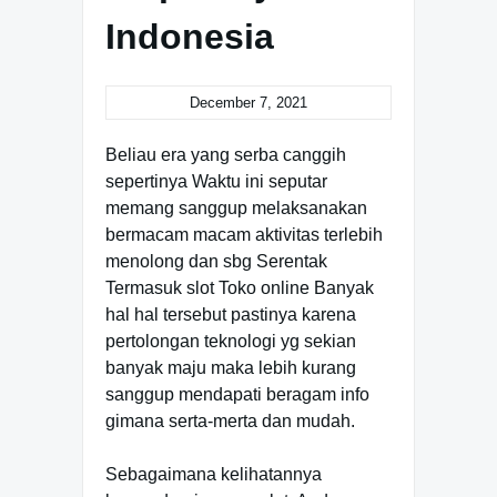
Indonesia
December 7, 2021
Beliau era yang serba canggih
sepertinya Waktu ini seputar
memang sanggup melaksanakan
bermacam macam aktivitas terlebih
menolong dan sbg Serentak
Termasuk slot Toko online Banyak
hal hal tersebut pastinya karena
pertolongan teknologi yg sekian
banyak maju maka lebih kurang
sanggup mendapati beragam info
gimana serta-merta dan mudah.
Sebagaimana kelihatannya