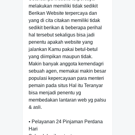
melakukan memiliki tidak sedikit
Berikan Website terpercaya dan
yang di cita citakan memiliki tidak
sedikit berikan & beberapa perihal
hal tersebut sekaligus bisa jadi
penentu apakah website yang
jalankan Kamu pakai betul-betul
yang diimpikan maupun tidak.
Makin banyak anggota kemendagri
sebuah agen, memakai makin besar
populasi kepercayaan para menteri
pemain pada situs Hal itu Teranyar
bisa menjadi penentu yg
membedakan lantaran web yg palsu
& asli.
• Pelayanan 24 Pinjaman Perdana
Hari