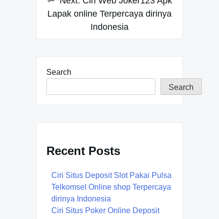
Next:
Ciri Web Joker123 Apk
Lapak online Terpercaya dirinya
Indonesia
Search
Search
Recent Posts
Ciri Situs Deposit Slot Pakai Pulsa
Telkomsel Online shop Terpercaya
dirinya Indonesia
Ciri Situs Poker Online Deposit