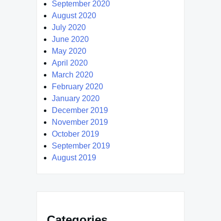
September 2020
August 2020
July 2020
June 2020
May 2020
April 2020
March 2020
February 2020
January 2020
December 2019
November 2019
October 2019
September 2019
August 2019
Categories