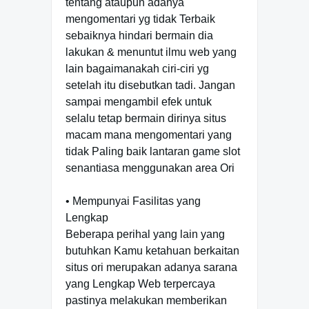
tentang ataupun adanya
mengomentari yg tidak Terbaik
sebaiknya hindari bermain dia
lakukan & menuntut ilmu web yang
lain bagaimanakah ciri-ciri yg
setelah itu disebutkan tadi. Jangan
sampai mengambil efek untuk
selalu tetap bermain dirinya situs
macam mana mengomentari yang
tidak Paling baik lantaran game slot
senantiasa menggunakan area Ori
• Mempunyai Fasilitas yang
Lengkap
Beberapa perihal yang lain yang
butuhkan Kamu ketahuan berkaitan
situs ori merupakan adanya sarana
yang Lengkap Web terpercaya
pastinya melakukan memberikan