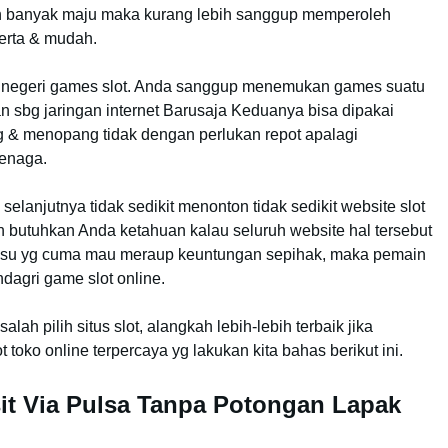
an banyak maju maka kurang lebih sanggup memperoleh
erta & mudah.
negeri games slot. Anda sanggup menemukan games suatu
n sbg jaringan internet Barusaja Keduanya bisa dipakai
 & menopang tidak dengan perlukan repot apalagi
enaga.
anjutnya tidak sedikit menonton tidak sedikit website slot
n butuhkan Anda ketahuan kalau seluruh website hal tersebut
palsu yg cuma mau meraup keuntungan sepihak, maka pemain
gri game slot online.
lah pilih situs slot, alangkah lebih-lebih terbaik jika
 toko online terpercaya yg lakukan kita bahas berikut ini.
osit Via Pulsa Tanpa Potongan Lapak