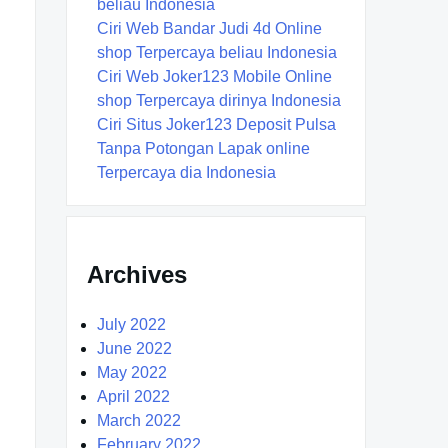
beliau Indonesia
Ciri Web Bandar Judi 4d Online
shop Terpercaya beliau Indonesia
Ciri Web Joker123 Mobile Online
shop Terpercaya dirinya Indonesia
Ciri Situs Joker123 Deposit Pulsa
Tanpa Potongan Lapak online
Terpercaya dia Indonesia
Archives
July 2022
June 2022
May 2022
April 2022
March 2022
February 2022