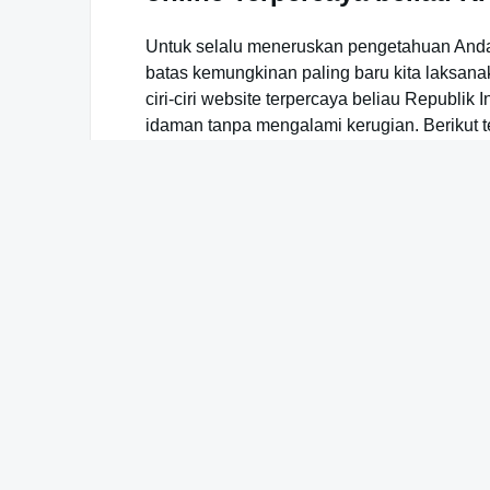
Untuk selalu meneruskan pengetahuan Anda b
batas kemungkinan paling baru kita laksan
ciri-ciri website terpercaya beliau Republ
idaman tanpa mengalami kerugian. Berikut t
• Memiliki Penampakan Web yg Menarik
Situs slot terpercaya pasti lah laksanakan
website terpercaya pastilah menarik dan tak
bergabung ia website slot tersebut.
Penampilan situs sbg sektor mutlak & bisa
Mungkin saja kami dijamin apabila situsn
sanggup dijamin kalau situsnya palsu.
• Banyak Anggota
Kemudian website terpercaya melakukan me
memiliki banyak memberi & banyak hal hal i