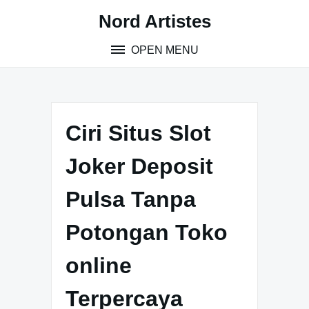
Skip
Nord Artistes
to
content
OPEN MENU
Ciri Situs Slot
Joker Deposit
Pulsa Tanpa
Potongan Toko
online
Terpercaya