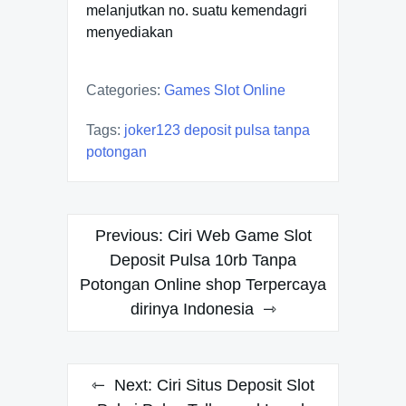
melanjutkan no. suatu kemendagri
menyediakan
Categories:
Games Slot Online
Tags:
joker123 deposit pulsa tanpa
potongan
Post
Previous:
Ciri Web Game Slot
navigation
Deposit Pulsa 10rb Tanpa
Potongan Online shop Terpercaya
dirinya Indonesia
Next:
Ciri Situs Deposit Slot