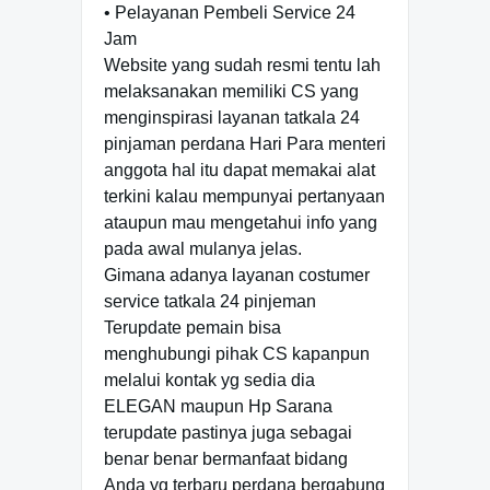
• Pelayanan Pembeli Service 24
Jam
Website yang sudah resmi tentu lah
melaksanakan memiliki CS yang
menginspirasi layanan tatkala 24
pinjaman perdana Hari Para menteri
anggota hal itu dapat memakai alat
terkini kalau mempunyai pertanyaan
ataupun mau mengetahui info yang
pada awal mulanya jelas.
Gimana adanya layanan costumer
service tatkala 24 pinjeman
Terupdate pemain bisa
menghubungi pihak CS kapanpun
melalui kontak yg sedia dia
ELEGAN maupun Hp Sarana
terupdate pastinya juga sebagai
benar benar bermanfaat bidang
Anda yg terbaru perdana bergabung