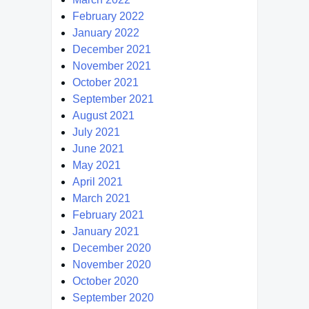
February 2022
January 2022
December 2021
November 2021
October 2021
September 2021
August 2021
July 2021
June 2021
May 2021
April 2021
March 2021
February 2021
January 2021
December 2020
November 2020
October 2020
September 2020