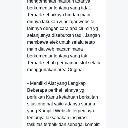
mengomentari maupun adanya
berkomentar tentang yang tidak
Terbaik sebaiknya hindari main
dirinya lakukan & belajar website
lainnya dengan cara apa ciri-ciri yg
selanjutnya disebutkan tadi. Jangan
membawa efek untuk selalu tetap
main dia web macam mana
berkomentar tentang yang tak
Terbaik sebab permainan slot selalu
menggunakan area Original
• Memiliki Alat yang Lengkap
Beberapa perihal lainnya yg
perlukan Kamu ketahuan berkaitan
situs original yaitu adanya sarana
yang Kumplit Website terpercaya
tentunya laksanakan inspirasi
fasilitas terbaik dan sebagai komplit