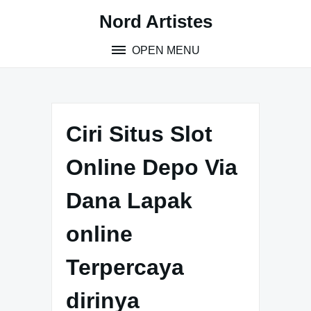
Skip
Nord Artistes
to
content
OPEN MENU
Ciri Situs Slot
Online Depo Via
Dana Lapak
online
Terpercaya
dirinya