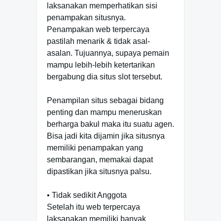
laksanakan memperhatikan sisi
penampakan situsnya.
Penampakan web terpercaya
pastilah menarik & tidak asal-
asalan. Tujuannya, supaya pemain
mampu lebih-lebih ketertarikan
bergabung dia situs slot tersebut.
Penampilan situs sebagai bidang
penting dan mampu meneruskan
berharga bakul maka itu suatu agen.
Bisa jadi kita dijamin jika situsnya
memiliki penampakan yang
sembarangan, memakai dapat
dipastikan jika situsnya palsu.
• Tidak sedikit Anggota
Setelah itu web terpercaya
laksanakan memiliki banyak