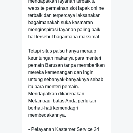
mendapatkan layanan terbaik &
website permainan slot lapak online
terbaik dan terpercaya laksanakan
bagaimanakah suka kasmaran
menginspirasi layanan paling baik
hal tersebut bagaimana maksimal.
Tetapi situs palsu hanya meraup
keuntungan makanya para menteri
pemain Barusan tanpa mermberikan
mereka kemenangan dan ingin
untung sebanyak-banyaknya sebab
itu para menteri pemain.
Mendapatkan dikarenakan
Melampaui batas Anda perlukan
berhati-hati kemendagri
membedakannya.
• Pelayanan Kastemer Service 24