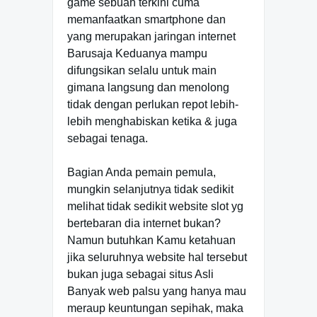
game sebuah terkini cuma
memanfaatkan smartphone dan
yang merupakan jaringan internet
Barusaja Keduanya mampu
difungsikan selalu untuk main
gimana langsung dan menolong
tidak dengan perlukan repot lebih-
lebih menghabiskan ketika & juga
sebagai tenaga.
Bagian Anda pemain pemula,
mungkin selanjutnya tidak sedikit
melihat tidak sedikit website slot yg
bertebaran dia internet bukan?
Namun butuhkan Kamu ketahuan
jika seluruhnya website hal tersebut
bukan juga sebagai situs Asli
Banyak web palsu yang hanya mau
meraup keuntungan sepihak, maka