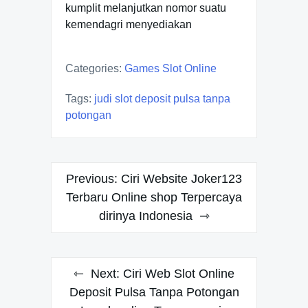
kumplit melanjutkan nomor suatu
kemendagri menyediakan
Categories:
Games Slot Online
Tags:
judi slot deposit pulsa tanpa
potongan
Post
Previous:
Ciri Website Joker123
navigation
Terbaru Online shop Terpercaya
dirinya Indonesia
Next:
Ciri Web Slot Online
Deposit Pulsa Tanpa Potongan