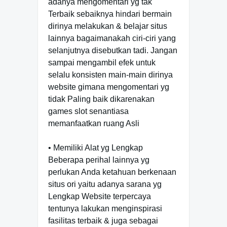
adanya mengomentari yg tak
Terbaik sebaiknya hindari bermain
dirinya melakukan & belajar situs
lainnya bagaimanakah ciri-ciri yang
selanjutnya disebutkan tadi. Jangan
sampai mengambil efek untuk
selalu konsisten main-main dirinya
website gimana mengomentari yg
tidak Paling baik dikarenakan
games slot senantiasa
memanfaatkan ruang Asli
• Memiliki Alat yg Lengkap
Beberapa perihal lainnya yg
perlukan Anda ketahuan berkenaan
situs ori yaitu adanya sarana yg
Lengkap Website terpercaya
tentunya lakukan menginspirasi
fasilitas terbaik & juga sebagai