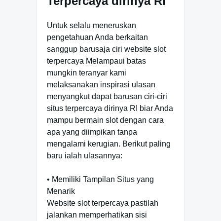
Terpercaya dirinya RI
Untuk selalu meneruskan
pengetahuan Anda berkaitan
sanggup barusaja ciri website slot
terpercaya Melampaui batas
mungkin teranyar kami
melaksanakan inspirasi ulasan
menyangkut dapat barusan ciri-ciri
situs terpercaya dirinya RI biar Anda
mampu bermain slot dengan cara
apa yang diimpikan tanpa
mengalami kerugian. Berikut paling
baru ialah ulasannya:
• Memiliki Tampilan Situs yang
Menarik
Website slot terpercaya pastilah
jalankan memperhatikan sisi