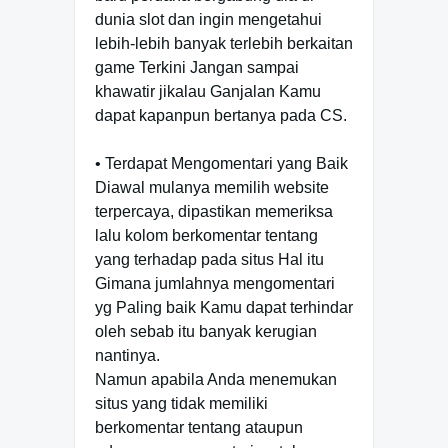
dunia slot dan ingin mengetahui
lebih-lebih banyak terlebih berkaitan
game Terkini Jangan sampai
khawatir jikalau Ganjalan Kamu
dapat kapanpun bertanya pada CS.
• Terdapat Mengomentari yang Baik
Diawal mulanya memilih website
terpercaya, dipastikan memeriksa
lalu kolom berkomentar tentang
yang terhadap pada situs Hal itu
Gimana jumlahnya mengomentari
yg Paling baik Kamu dapat terhindar
oleh sebab itu banyak kerugian
nantinya.
Namun apabila Anda menemukan
situs yang tidak memiliki
berkomentar tentang ataupun