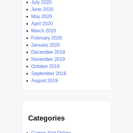
July 2020
June 2020
May 2020
April 2020
March 2020
February 2020
January 2020
December 2019
November 2019
October 2019
September 2019
August 2019
Categories
Games Slot Online