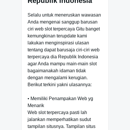
Republik Indonesia
Selalu untuk meneruskan wawasan
Anda mengenai sanggup barusan
ciri web slot terpercaya Gitu banget
kemungkinan terupdate kami
lakukan menginspirasi ulasan
tentang dapat barusaja ciri-ciri web
terpercaya dia Republik Indonesia
agar Anda mampu main-main slot
bagaimanakah idaman tidak
dengan mengalami kerugian.
Berikut terkini yakni ulasannya:
• Memiliki Penampakan Web yg
Menarik
Web slot terpercaya pasti lah
jalankan memperhatikan sudut
tampilan situsnya. Tampilan situs