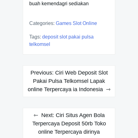
buah kemendagri sediakan
Categories:
Games Slot Online
Tags:
deposit slot pakai pulsa
telkomsel
Post
Previous:
Ciri Web Deposit Slot
navigation
Pakai Pulsa Telkomsel Lapak
online Terpercaya ia Indonesia
Next:
Ciri Situs Agen Bola
Terpercaya Deposit 50rb Toko
online Terpercaya dirinya