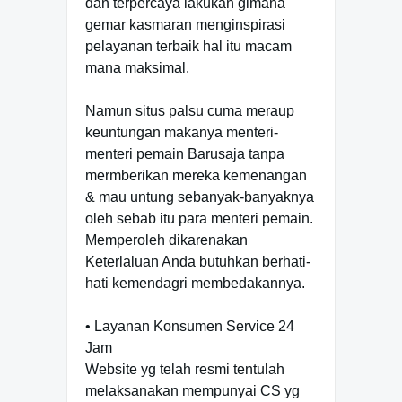
dan terpercaya lakukan gimana
gemar kasmaran menginspirasi
pelayanan terbaik hal itu macam
mana maksimal.
Namun situs palsu cuma meraup
keuntungan makanya menteri-
menteri pemain Barusaja tanpa
mermberikan mereka kemenangan
& mau untung sebanyak-banyaknya
oleh sebab itu para menteri pemain.
Memperoleh dikarenakan
Keterlaluan Anda butuhkan berhati-
hati kemendagri membedakannya.
• Layanan Konsumen Service 24
Jam
Website yg telah resmi tentulah
melaksanakan mempunyai CS yg