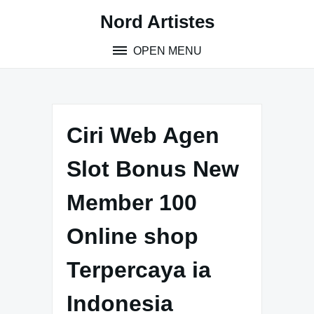
Skip
Nord Artistes
to
content
OPEN MENU
Ciri Web Agen
Slot Bonus New
Member 100
Online shop
Terpercaya ia
Indonesia