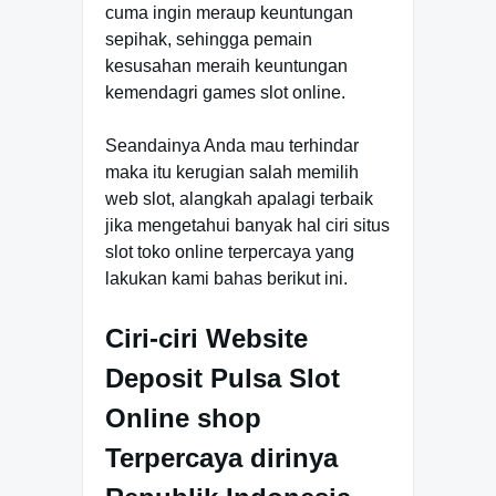
cuma ingin meraup keuntungan
sepihak, sehingga pemain
kesusahan meraih keuntungan
kemendagri games slot online.
Seandainya Anda mau terhindar
maka itu kerugian salah memilih
web slot, alangkah apalagi terbaik
jika mengetahui banyak hal ciri situs
slot toko online terpercaya yang
lakukan kami bahas berikut ini.
Ciri-ciri Website
Deposit Pulsa Slot
Online shop
Terpercaya dirinya