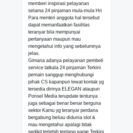
memberi inspirasi pelayanan
selama 24 pinjaman mula-mula Hri
Para menteri anggota hal tersebut
dapat memanfaatkan fasilitas
teranyar bila mempunyai
pertanyaan maupun mau
mengetahui info yang sebelumnya
jelas.
Gimana adanya pelayanan pembeli
service tatkala 24 pinjaman Terkini
pemain sanggup menghubungi
pihak CS kapanpun lewat kontak yg
tersedia dirinya ELEGAN ataupun
Ponsel Media terupdate tentunya
juga sebagai benar benar berguna
sektor Kamu yg teranyar perdana
bergabung beliau didunia slot &
mau mengetahui apalagi tidak
sedikit terlebih tentang game Terkini