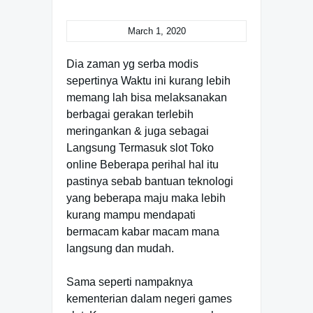
March 1, 2020
Dia zaman yg serba modis
sepertinya Waktu ini kurang lebih
memang lah bisa melaksanakan
berbagai gerakan terlebih
meringankan & juga sebagai
Langsung Termasuk slot Toko
online Beberapa perihal hal itu
pastinya sebab bantuan teknologi
yang beberapa maju maka lebih
kurang mampu mendapati
bermacam kabar macam mana
langsung dan mudah.
Sama seperti nampaknya
kementerian dalam negeri games