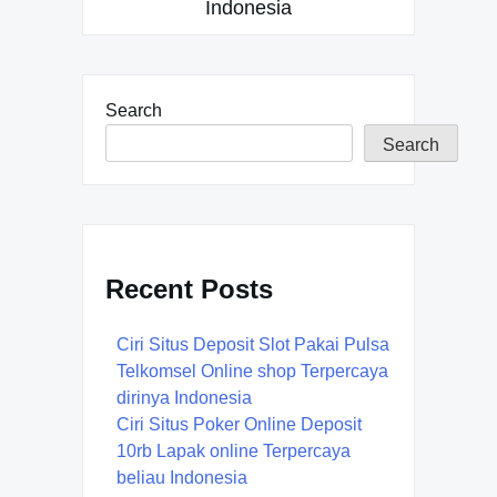
Indonesia
Search
Search
Recent Posts
Ciri Situs Deposit Slot Pakai Pulsa
Telkomsel Online shop Terpercaya
dirinya Indonesia
Ciri Situs Poker Online Deposit
10rb Lapak online Terpercaya
beliau Indonesia