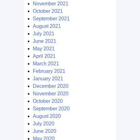
November 2021
October 2021
September 2021
August 2021
July 2021
June 2021
May 2021
April 2021
March 2021
February 2021
January 2021
December 2020
November 2020
October 2020
September 2020
August 2020
July 2020
June 2020
May 2020