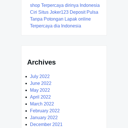
shop Terpercaya dirinya Indonesia
Ciri Situs Joker123 Deposit Pulsa
Tanpa Potongan Lapak online
Terpercaya dia Indonesia
Archives
July 2022
June 2022
May 2022
April 2022
March 2022
February 2022
January 2022
December 2021