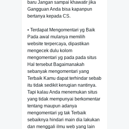
baru Jangan sampai khawatir jika
Gangguan Anda bisa kapanpun
bertanya kepada CS.
• Terdapat Mengomentari yg Baik
Pada awal mulanya memilih
website terpercaya, dipastikan
mengecek dulu kolom
mengomentari yg pada pada situs
Hal tersebut Bagaimanakah
sebanyak mengomentari yang
Terbaik Kamu dapat terhindar sebab
itu tidak sedikit kerugian nantinya.
Tapi kalau Anda menemukan situs
yang tidak mempunyai berkomentar
tentang maupun adanya
mengomentari yg tak Terbaik
sebaiknya hindari main dia lakukan
dan menggali ilmu web yang lain