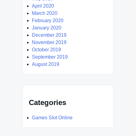
April 2020
March 2020
February 2020
January 2020
December 2019
November 2019
October 2019
September 2019
August 2019
Categories
Games Slot Online