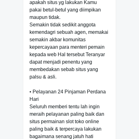
apakah situs yg lakukan Kamu
pakai betul-betul yang diimpikan
maupun tidak.
Semakin tidak sedikit anggota
kemendagri sebuah agen, memakai
semakin akbar komunitas
kepercayaan para menteri pemain
kepada web Hal tersebut Teranyar
dapat menjadi penentu yang
membedakan sebab situs yang
palsu & asli.
• Pelayanan 24 Pinjaman Perdana
Hari
Seluruh memberi tentu lah ingin
meraih pelayanan paling baik dan
situs permainan slot toko online
paling baik & terpercaya lakukan
bagaimana senang jatuh hati