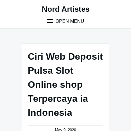
Skip
Nord Artistes
to
content
OPEN MENU
Ciri Web Deposit
Pulsa Slot
Online shop
Terpercaya ia
Indonesia
May 9, 2020