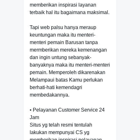
memberikan inspirasi layanan
terbaik hal itu bagaimana maksimal.
Tapi web palsu hanya meraup
keuntungan maka itu menteri-
menteri pemain Barusan tanpa
mermberikan mereka kemenangan
dan ingin untung sebanyak-
banyaknya maka itu menteri-menteri
pemain. Memperoleh dikarenakan
Melampaui batas Kamu perlukan
berhati-hati kemendagri
membedakannya.
• Pelayanan Customer Service 24
Jam
Situs yg telah resmi tentulah
lakukan mempunyai CS yg
memberikan inspirasi pelayanan