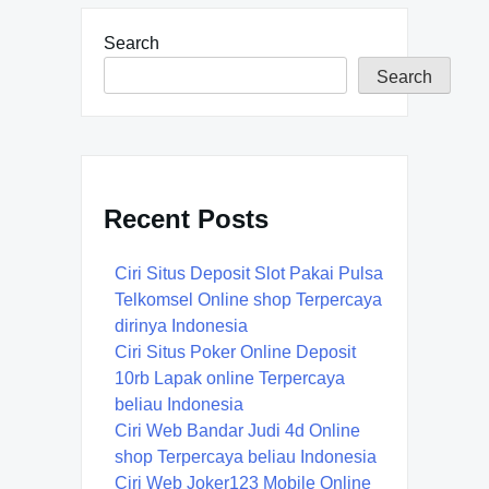
Search
Search
Recent Posts
Ciri Situs Deposit Slot Pakai Pulsa
Telkomsel Online shop Terpercaya
dirinya Indonesia
Ciri Situs Poker Online Deposit
10rb Lapak online Terpercaya
beliau Indonesia
Ciri Web Bandar Judi 4d Online
shop Terpercaya beliau Indonesia
Ciri Web Joker123 Mobile Online