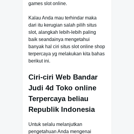
games slot online.
Kalau Anda mau terhindar maka
dari itu kerugian salah pilih situs
slot, alangkah lebih-lebih paling
baik seandainya mengetahui
banyak hal ciri situs slot online shop
terpercaya yg melakukan kita bahas
berikut ini.
Ciri-ciri Web Bandar
Judi 4d Toko online
Terpercaya beliau
Republik Indonesia
Untuk selalu melanjutkan
pengetahuan Anda mengenai