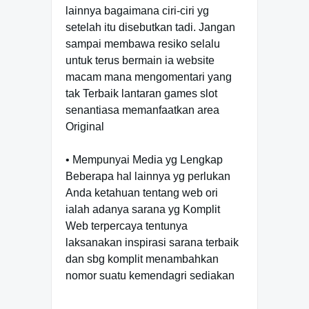
lainnya bagaimana ciri-ciri yg
setelah itu disebutkan tadi. Jangan
sampai membawa resiko selalu
untuk terus bermain ia website
macam mana mengomentari yang
tak Terbaik lantaran games slot
senantiasa memanfaatkan area
Original
• Mempunyai Media yg Lengkap
Beberapa hal lainnya yg perlukan
Anda ketahuan tentang web ori
ialah adanya sarana yg Komplit
Web terpercaya tentunya
laksanakan inspirasi sarana terbaik
dan sbg komplit menambahkan
nomor suatu kemendagri sediakan