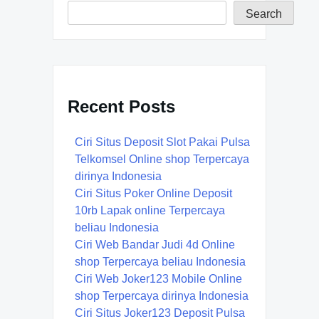
Search
Recent Posts
Ciri Situs Deposit Slot Pakai Pulsa
Telkomsel Online shop Terpercaya
dirinya Indonesia
Ciri Situs Poker Online Deposit
10rb Lapak online Terpercaya
beliau Indonesia
Ciri Web Bandar Judi 4d Online
shop Terpercaya beliau Indonesia
Ciri Web Joker123 Mobile Online
shop Terpercaya dirinya Indonesia
Ciri Situs Joker123 Deposit Pulsa