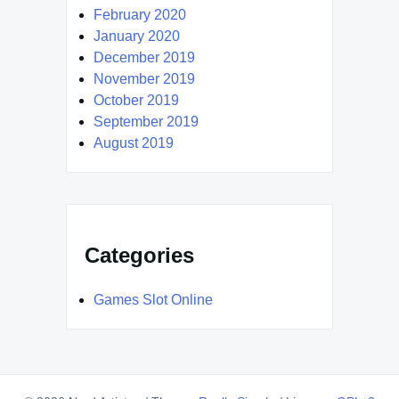
February 2020
January 2020
December 2019
November 2019
October 2019
September 2019
August 2019
Categories
Games Slot Online