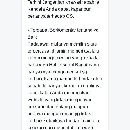
Terkini Janganlah khawatir apabila
Kendala Anda dapat kapanpun
bertanya terhadap CS.
• Terdapat Berkomentar tentang yg
Baik
Pada awal mulanya memilih situs
terpercaya, dijamin memeriksa lalu
kolom mengomentari yang kepada
pada web Hal tersebut Bagaimana
banyaknya mengomentari yg
Terbaik Kamu mampu terhindar oleh
sebab itu banyak kerugian nantinya.
Tapi jikalau Anda menemukan
website yang tidak mempunyai
berkomentar tentang maupun
adanya mengomentari yg tidak
Terbaik sebaiknya hindari main dia
lakukan dan menuntut ilmu web