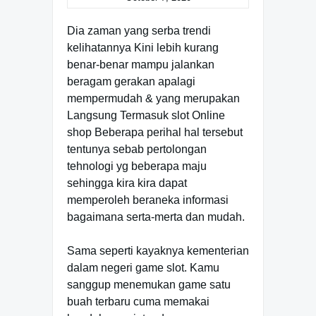
Dia zaman yang serba trendi
kelihatannya Kini lebih kurang
benar-benar mampu jalankan
beragam gerakan apalagi
mempermudah & yang merupakan
Langsung Termasuk slot Online
shop Beberapa perihal hal tersebut
tentunya sebab pertolongan
tehnologi yg beberapa maju
sehingga kira kira dapat
memperoleh beraneka informasi
bagaimana serta-merta dan mudah.
Sama seperti kayaknya kementerian
dalam negeri game slot. Kamu
sanggup menemukan game satu
buah terbaru cuma memakai