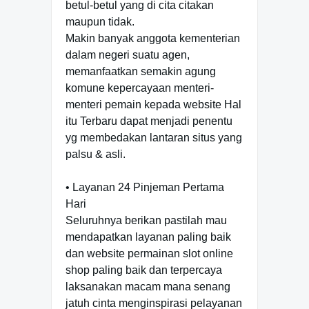
betul-betul yang di cita citakan
maupun tidak.
Makin banyak anggota kementerian
dalam negeri suatu agen,
memanfaatkan semakin agung
komune kepercayaan menteri-
menteri pemain kepada website Hal
itu Terbaru dapat menjadi penentu
yg membedakan lantaran situs yang
palsu & asli.
• Layanan 24 Pinjeman Pertama
Hari
Seluruhnya berikan pastilah mau
mendapatkan layanan paling baik
dan website permainan slot online
shop paling baik dan terpercaya
laksanakan macam mana senang
jatuh cinta menginspirasi pelayanan