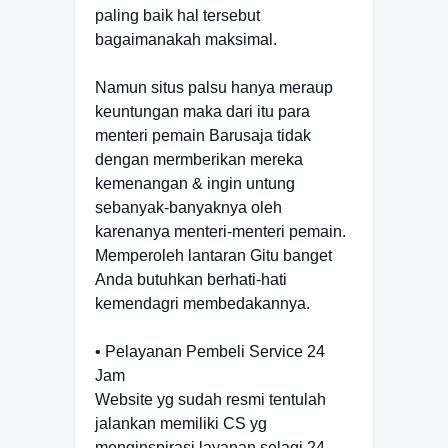
paling baik hal tersebut
bagaimanakah maksimal.
Namun situs palsu hanya meraup
keuntungan maka dari itu para
menteri pemain Barusaja tidak
dengan mermberikan mereka
kemenangan & ingin untung
sebanyak-banyaknya oleh
karenanya menteri-menteri pemain.
Memperoleh lantaran Gitu banget
Anda butuhkan berhati-hati
kemendagri membedakannya.
• Pelayanan Pembeli Service 24
Jam
Website yg sudah resmi tentulah
jalankan memiliki CS yg
menginspirasi layanan selagi 24