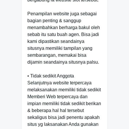
Penampilan website juga sebagai
bagian penting & sanggup
menambahkan berharga bakul oleh
sebab itu satu buah agen. Bisa jadi
kami dipastikan seandainya
situsnya memiliki tampilan yang
sembarangan, memakai bisa
dijamin seandainya situsnya palsu.
• Tidak sedikit Anggota
Selanjutnya website terpercaya
melaksanakan memiliki tidak sedikit
Memberi Web terpercaya dan
impian memiliki tidak sedikit berikan
& beberapa hal hal tersebut
sekaligus bisa jadi penentu apakah
situs yg laksanakan Anda gunakan