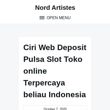
Skip
Nord Artistes
to
content
OPEN MENU
Ciri Web Deposit
Pulsa Slot Toko
online
Terpercaya
beliau Indonesia
October 7, 2020