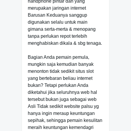
handphone pintar dan yang
merupakan jaringan internet
Barusan Keduanya sanggup
digunakan selalu untuk main
gimana serta-merta & menopang
tanpa perlukan repot terlebih
menghabiskan dikala & sbg tenaga.
Bagian Anda pemain pemula,
mungkin saja kemudian banyak
menonton tidak sedikit situs slot
yang bertebaran beliau internet
bukan? Tetapi perlukan Anda
diketahui jika seluruhnya web hal
tersebut bukan juga sebagai web
Asli Tidak sedikit website palsu yg
hanya ingin meraup keuntungan
sepihak, sehingga pemain kesulitan
meraih keuntungan kemendagri