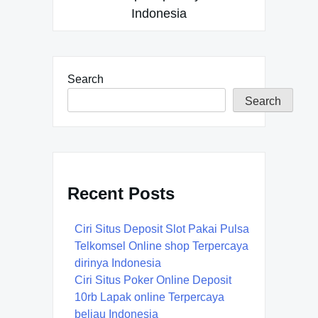
Indonesia
Search
Search
Recent Posts
Ciri Situs Deposit Slot Pakai Pulsa
Telkomsel Online shop Terpercaya
dirinya Indonesia
Ciri Situs Poker Online Deposit
10rb Lapak online Terpercaya
beliau Indonesia