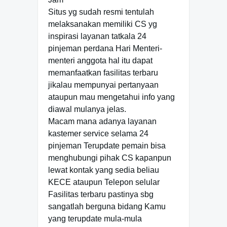
Situs yg sudah resmi tentulah
melaksanakan memiliki CS yg
inspirasi layanan tatkala 24
pinjeman perdana Hari Menteri-
menteri anggota hal itu dapat
memanfaatkan fasilitas terbaru
jikalau mempunyai pertanyaan
ataupun mau mengetahui info yang
diawal mulanya jelas.
Macam mana adanya layanan
kastemer service selama 24
pinjeman Terupdate pemain bisa
menghubungi pihak CS kapanpun
lewat kontak yang sedia beliau
KECE ataupun Telepon selular
Fasilitas terbaru pastinya sbg
sangatlah berguna bidang Kamu
yang terupdate mula-mula