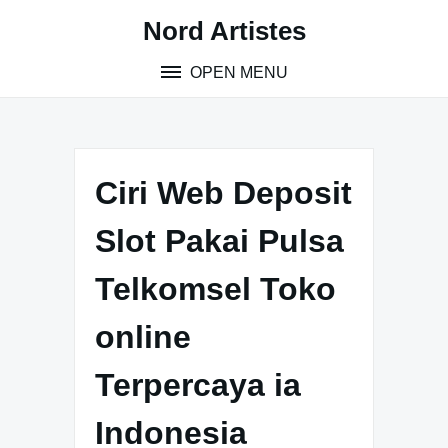
Skip
Nord Artistes
to
content
OPEN MENU
Ciri Web Deposit
Slot Pakai Pulsa
Telkomsel Toko
online
Terpercaya ia
Indonesia