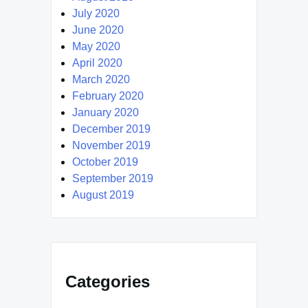
July 2020
June 2020
May 2020
April 2020
March 2020
February 2020
January 2020
December 2019
November 2019
October 2019
September 2019
August 2019
Categories