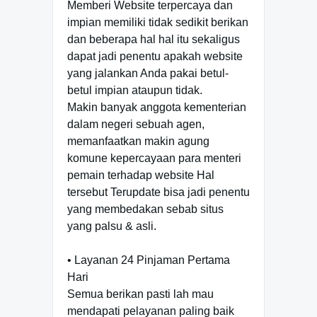
Memberi Website terpercaya dan
impian memiliki tidak sedikit berikan
dan beberapa hal hal itu sekaligus
dapat jadi penentu apakah website
yang jalankan Anda pakai betul-
betul impian ataupun tidak.
Makin banyak anggota kementerian
dalam negeri sebuah agen,
memanfaatkan makin agung
komune kepercayaan para menteri
pemain terhadap website Hal
tersebut Terupdate bisa jadi penentu
yang membedakan sebab situs
yang palsu & asli.
• Layanan 24 Pinjaman Pertama
Hari
Semua berikan pasti lah mau
mendapati pelayanan paling baik