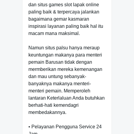
dan situs games slot lapak online
paling baik & terpercaya jalankan
bagaimana gemar kasmaran
inspirasi layanan paling baik hal itu
macam mana maksimal.
Namun situs palsu hanya meraup
keuntungan makanya para menteri
pemain Barusan tidak dengan
mermberikan mereka kemenangan
dan mau untung sebanyak-
banyaknya makanya menteri-
menteri pemain. Memperoleh
lantaran Keterlaluan Anda butuhkan
berhati-hati kemendagri
membedakannya.
• Pelayanan Pengguna Service 24
Jam