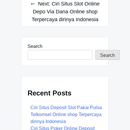
Next:
Ciri Situs Slot Online
Depo Via Dana Online shop
Terpercaya dirinya Indonesia
Search
Search
Recent Posts
Ciri Situs Deposit Slot Pakai Pulsa
Telkomsel Online shop Terpercaya
dirinya Indonesia
Ciri Situs Poker Online Deposit