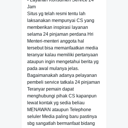
Jam
Situs yg telah resmi tentu lah
laksanakan mempunyai CS yang
memberikan inspirasi layanan
selama 24 pinjaman perdana Hri
Menteri-menteri anggota hal
tersebut bisa memanfaatkan media
teranyar kalau memiliki pertanyaan
ataupun ingin mengetahui berita yg
pada awal mulanya jelas.
Bagaimanakah adanya pelayanan
pembeli service tatkala 24 pinjaman
Teranyar pemain dapat
menghubungi pihak CS kapanpun
lewat kontak yg sedia beliau
MENAWAN ataupun Telephone
seluler Media paling baru pastinya
sbg sangatlah bermanfaat bidang