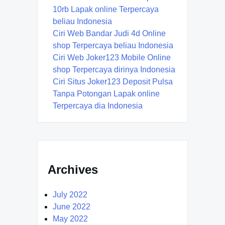
10rb Lapak online Terpercaya
beliau Indonesia
Ciri Web Bandar Judi 4d Online
shop Terpercaya beliau Indonesia
Ciri Web Joker123 Mobile Online
shop Terpercaya dirinya Indonesia
Ciri Situs Joker123 Deposit Pulsa
Tanpa Potongan Lapak online
Terpercaya dia Indonesia
Archives
July 2022
June 2022
May 2022