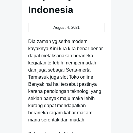
Indonesia
August 4, 2021
Dia zaman yg serba modern
kayaknya Kini kira kira benar-benar
dapat melaksanakan beraneka
kegiatan terlebih mempermudah
dan juga sebagai Serta-merta
Termasuk juga slot Toko online
Banyak hal hal tersebut pastinya
karena pertolongan teknologi yang
sekian banyak maju maka lebih
kurang dapat mendapatkan
beraneka ragam kabar macam
mana serentak dan mudah.