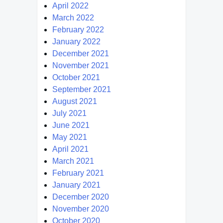
April 2022
March 2022
February 2022
January 2022
December 2021
November 2021
October 2021
September 2021
August 2021
July 2021
June 2021
May 2021
April 2021
March 2021
February 2021
January 2021
December 2020
November 2020
October 2020