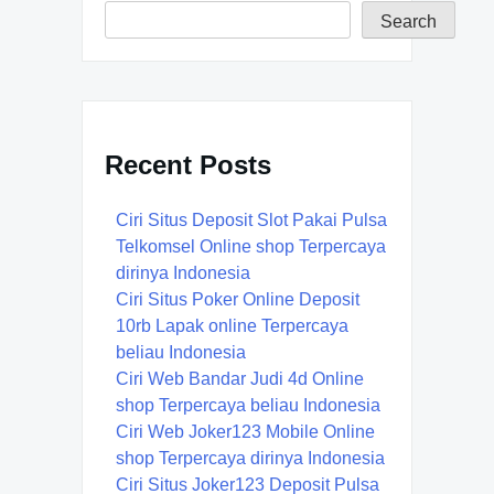
Search
Recent Posts
Ciri Situs Deposit Slot Pakai Pulsa
Telkomsel Online shop Terpercaya
dirinya Indonesia
Ciri Situs Poker Online Deposit
10rb Lapak online Terpercaya
beliau Indonesia
Ciri Web Bandar Judi 4d Online
shop Terpercaya beliau Indonesia
Ciri Web Joker123 Mobile Online
shop Terpercaya dirinya Indonesia
Ciri Situs Joker123 Deposit Pulsa