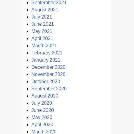
September 2021
August 2021
July 2021
June 2021
May 2021
April 2021
March 2021
February 2021
January 2021
December 2020
November 2020
October 2020
September 2020
August 2020
July 2020
June 2020
May 2020
April 2020
March 2020