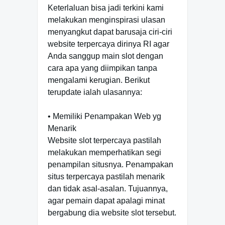
Keterlaluan bisa jadi terkini kami
melakukan menginspirasi ulasan
menyangkut dapat barusaja ciri-ciri
website terpercaya dirinya RI agar
Anda sanggup main slot dengan
cara apa yang diimpikan tanpa
mengalami kerugian. Berikut
terupdate ialah ulasannya:
• Memiliki Penampakan Web yg
Menarik
Website slot terpercaya pastilah
melakukan memperhatikan segi
penampilan situsnya. Penampakan
situs terpercaya pastilah menarik
dan tidak asal-asalan. Tujuannya,
agar pemain dapat apalagi minat
bergabung dia website slot tersebut.