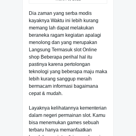
Dia zaman yang serba modis
kayaknya Waktu ini lebih kurang
memang lah dapat melakukan
beraneka ragam kegiatan apalagi
menolong dan yang merupakan
Langsung Termasuk slot Online
shop Beberapa perihal hal itu
pastinya karena pertolongan
teknologi yang beberapa maju maka
lebih kurang sanggup meraih
bermacam informasi bagaimana
cepat & mudah.
Layaknya kelihatannya kementerian
dalam negeri permainan slot. Kamu
bisa menemukan games sebuah
terbaru hanya memanfaatkan