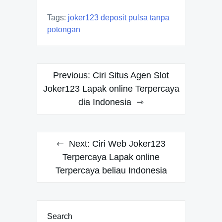
Tags:
joker123 deposit pulsa tanpa
potongan
Post
Previous:
Ciri Situs Agen Slot
navigation
Joker123 Lapak online Terpercaya
dia Indonesia
Next:
Ciri Web Joker123
Terpercaya Lapak online
Terpercaya beliau Indonesia
Search