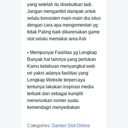
yang setelah itu disebutkan tadi.
Jangan mengambil dampak untuk
selalu konsisten main-main dia situs
dengan cara apa mengomentari yg
tidak Paling baik dikarenakan game
slot selalu memakai area Asli
• Mempunyai Fasilitas yg Lengkap
Banyak hal lainnya yang perlukan
Kamu ketahuan menyangkut web
ori yakni adanya fasilitas yang
Lengkap Website terpercaya
tentunya lakukan inspirasi media
terbaik dan sebagai kumplit
meneruskan nomer suatu
kemendagri menyediakan
Categories:
Games Slot Online