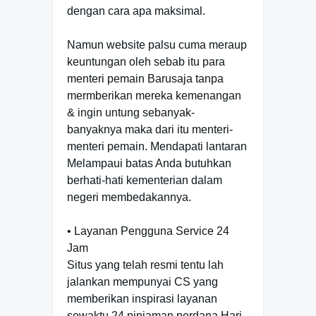
dengan cara apa maksimal.
Namun website palsu cuma meraup
keuntungan oleh sebab itu para
menteri pemain Barusaja tanpa
mermberikan mereka kemenangan
& ingin untung sebanyak-
banyaknya maka dari itu menteri-
menteri pemain. Mendapati lantaran
Melampaui batas Anda butuhkan
berhati-hati kementerian dalam
negeri membedakannya.
• Layanan Pengguna Service 24
Jam
Situs yang telah resmi tentu lah
jalankan mempunyai CS yang
memberikan inspirasi layanan
sewaktu 24 pinjaman perdana Hari