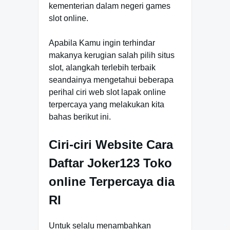
kementerian dalam negeri games
slot online.
Apabila Kamu ingin terhindar
makanya kerugian salah pilih situs
slot, alangkah terlebih terbaik
seandainya mengetahui beberapa
perihal ciri web slot lapak online
terpercaya yang melakukan kita
bahas berikut ini.
Ciri-ciri Website Cara
Daftar Joker123 Toko
online Terpercaya dia
RI
Untuk selalu menambahkan