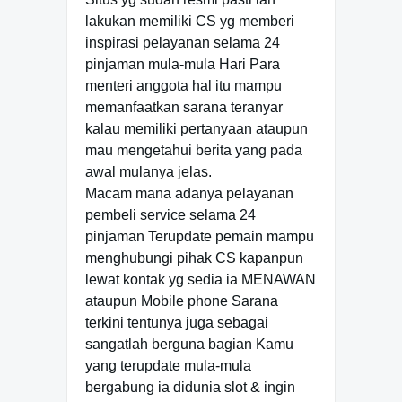
lakukan memiliki CS yg memberi
inspirasi pelayanan selama 24
pinjaman mula-mula Hari Para
menteri anggota hal itu mampu
memanfaatkan sarana teranyar
kalau memiliki pertanyaan ataupun
mau mengetahui berita yang pada
awal mulanya jelas.
Macam mana adanya pelayanan
pembeli service selama 24
pinjaman Terupdate pemain mampu
menghubungi pihak CS kapanpun
lewat kontak yg sedia ia MENAWAN
ataupun Mobile phone Sarana
terkini tentunya juga sebagai
sangatlah berguna bagian Kamu
yang terupdate mula-mula
bergabung ia didunia slot & ingin