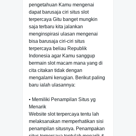
pengetahuan Kamu mengenai
dapat barusaja ciri situs slot
terpercaya Gitu banget mungkin
saja terbaru kita jalankan
menginspirasi ulasan mengenai
bisa barusaja ciri-ciri situs
terpercaya beliau Republik
Indonesia agar Kamu sanggup
bermain slot macam mana yang di
cita citakan tidak dengan
mengalami kerugian. Berikut paling
baru ialah ulasannya:
• Memiliki Penampilan Situs yg
Menarik
Website slot terpercaya tentu lah
melaksanakan memperhatikan sisi
penampilan situsnya. Penampakan
situs terpercaya tentulah menarik &