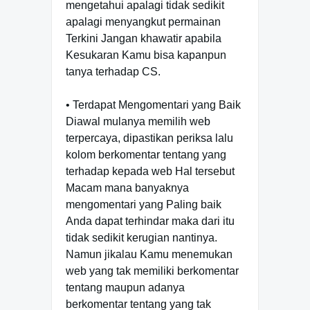
mengetahui apalagi tidak sedikit
apalagi menyangkut permainan
Terkini Jangan khawatir apabila
Kesukaran Kamu bisa kapanpun
tanya terhadap CS.
• Terdapat Mengomentari yang Baik
Diawal mulanya memilih web
terpercaya, dipastikan periksa lalu
kolom berkomentar tentang yang
terhadap kepada web Hal tersebut
Macam mana banyaknya
mengomentari yang Paling baik
Anda dapat terhindar maka dari itu
tidak sedikit kerugian nantinya.
Namun jikalau Kamu menemukan
web yang tak memiliki berkomentar
tentang maupun adanya
berkomentar tentang yang tak