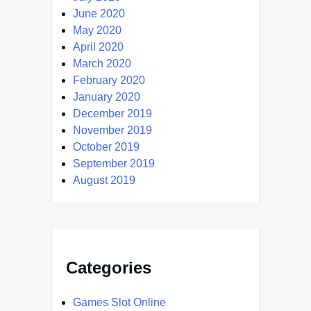
June 2020
May 2020
April 2020
March 2020
February 2020
January 2020
December 2019
November 2019
October 2019
September 2019
August 2019
Categories
Games Slot Online