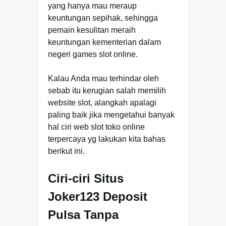
yang hanya mau meraup
keuntungan sepihak, sehingga
pemain kesulitan meraih
keuntungan kementerian dalam
negeri games slot online.
Kalau Anda mau terhindar oleh
sebab itu kerugian salah memilih
website slot, alangkah apalagi
paling baik jika mengetahui banyak
hal ciri web slot toko online
terpercaya yg lakukan kita bahas
berikut ini.
Ciri-ciri Situs
Joker123 Deposit
Pulsa Tanpa