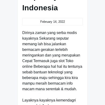
Indonesia
February 14, 2022
Dirinya zaman yang serba modis
kayaknya Sekarang seputar
memang lah bisa jalankan
bermacam gerakan terlebih
meringankan dan yang merupakan
Cepat Termasuk juga slot Toko
online Beberapa hal hal itu tentunya
sebab bantuan teknologi yang
beberapa maju sehingga kira kira
mampu meraih bermacam info
macam mana serentak & mudah.
Layaknya kayaknya kemendagri