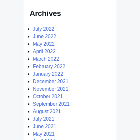
Archives
July 2022
June 2022
May 2022
April 2022
March 2022
February 2022
January 2022
December 2021
November 2021
October 2021
September 2021
August 2021
July 2021
June 2021
May 2021