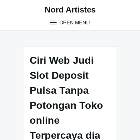
Skip
Nord Artistes
to
content
OPEN MENU
Ciri Web Judi
Slot Deposit
Pulsa Tanpa
Potongan Toko
online
Terpercaya dia