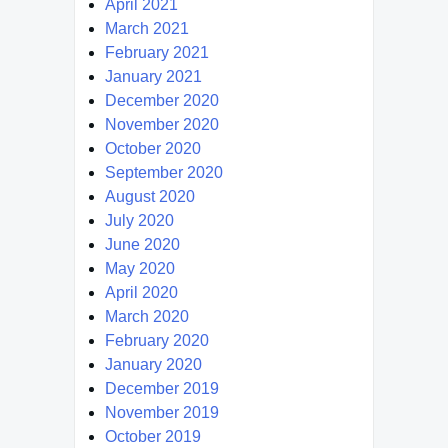
April 2021
March 2021
February 2021
January 2021
December 2020
November 2020
October 2020
September 2020
August 2020
July 2020
June 2020
May 2020
April 2020
March 2020
February 2020
January 2020
December 2019
November 2019
October 2019