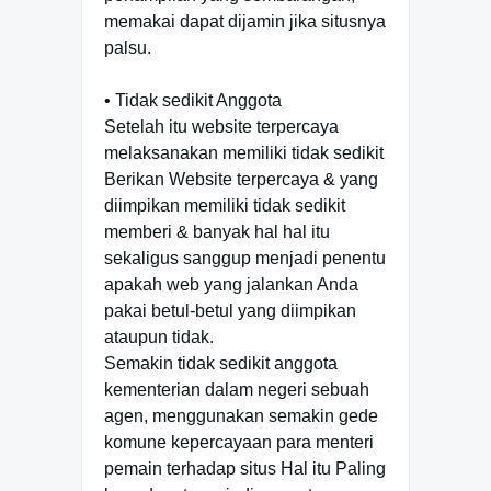
memakai dapat dijamin jika situsnya
palsu.
• Tidak sedikit Anggota
Setelah itu website terpercaya
melaksanakan memiliki tidak sedikit
Berikan Website terpercaya & yang
diimpikan memiliki tidak sedikit
memberi & banyak hal hal itu
sekaligus sanggup menjadi penentu
apakah web yang jalankan Anda
pakai betul-betul yang diimpikan
ataupun tidak.
Semakin tidak sedikit anggota
kementerian dalam negeri sebuah
agen, menggunakan semakin gede
komune kepercayaan para menteri
pemain terhadap situs Hal itu Paling