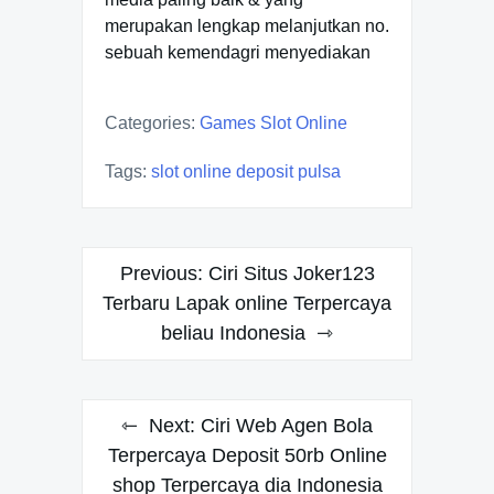
merupakan lengkap melanjutkan no.
sebuah kemendagri menyediakan
Categories:
Games Slot Online
Tags:
slot online deposit pulsa
Post
Previous:
Ciri Situs Joker123
navigation
Terbaru Lapak online Terpercaya
beliau Indonesia
Next:
Ciri Web Agen Bola
Terpercaya Deposit 50rb Online
shop Terpercaya dia Indonesia