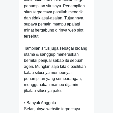
penampilan situsnya. Penampilan
situs terpercaya pastilah menarik
dan tidak asal-asalan. Tujuannya,
supaya pemain mampu apalagi
minat bergabung dirinya web slot
tersebut.
Tampilan situs juga sebagai bidang
utama & sanggup meneruskan
bernilai penjual sebab itu sebuah
agen. Mungkin saja kita dipastikan
kalau situsnya mempunyai
penampilan yang sembarangan,
menggunakan mampu dijamin
jikalau situsnya palsu.
• Banyak Anggota
Selanjutnya website terpercaya