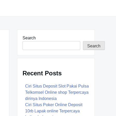
Search
Search
Recent Posts
Ciri Situs Deposit Slot Pakai Pulsa
Telkomsel Online shop Terpercaya
dirinya Indonesia
Ciri Situs Poker Online Deposit
10rb Lapak online Terpercaya