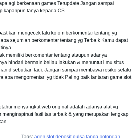
it apalagi berkenaan games Terupdate Jangan sampai
up kapanpun tanya kepada CS.
pastikan mengecek lalu kolom berkomentar tentang yg
 apa sejumlah berkomentar tentang yg Terbaik Kamu dapat
tinya.
ak memiliki berkomentar tentang ataupun adanya
nya hindari bermain beliau lakukan & menuntut ilmu situs
dian disebutkan tadi. Jangan sampai membawa resiko selalu
ra apa mengomentari yg tidak Paling baik lantaran game slot
etahui menyangkut web original adalah adanya alat yg
 menginspirasi fasilitas terbaik & yang merupakan lengkap
kan
Tags:
agen slot deposit pulsa tanpa potongan