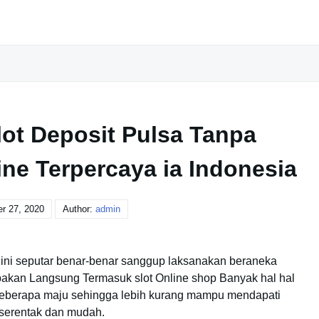
lot Deposit Pulsa Tanpa
ne Terpercaya ia Indonesia
r 27, 2020
Author:
admin
ini seputar benar-benar sanggup laksanakan beraneka
akan Langsung Termasuk slot Online shop Banyak hal hal
 beberapa maju sehingga lebih kurang mampu mendapati
 serentak dan mudah.