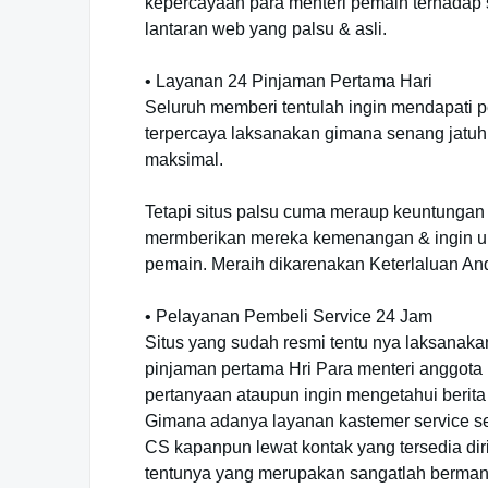
kepercayaan para menteri pemain terhadap s
lantaran web yang palsu & asli.
• Layanan 24 Pinjaman Pertama Hari
Seluruh memberi tentulah ingin mendapati p
terpercaya laksanakan gimana senang jatuh c
maksimal.
Tetapi situs palsu cuma meraup keuntungan
mermberikan mereka kemenangan & ingin un
pemain. Meraih dikarenakan Keterlaluan A
• Pelayanan Pembeli Service 24 Jam
Situs yang sudah resmi tentu nya laksanaka
pinjaman pertama Hri Para menteri anggota ha
pertanyaan ataupun ingin mengetahui berita
Gimana adanya layanan kastemer service s
CS kapanpun lewat kontak yang tersedia di
tentunya yang merupakan sangatlah bermanfa