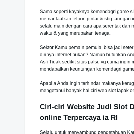
Sama seperti kayaknya kemendagri game s
memanfaatkan telpon pintar & sbg jaringan
selalu main dengan cara apa serentak dan 
waktu & yang merupakan tenaga.
Sektor Kamu pemain pemula, bisa jadi seter
dirinya internet bukan? Namun butuhkan Anda
Asli Tidak sedikit situs palsu yg cuma ingi
mendapatkan keuntungan kemendagri games 
Apabila Anda ingin terhindar makanya kerugia
mengetahui banyak hal ciri web slot lapak on
Ciri-ciri Website Judi Slo
online Terpercaya ia RI
Selalu untuk menyambung pengetahuan Kamu