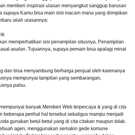
akan memberi inspirasi ulasan menyangkut sanggup barusan
nesia supaya Kamu bisa main slot macam mana yang diimpikan
rbaru ialah ulasannya:
ik
akan memperhatikan sisi penampilan situsnya. Penampilan
k asal-asalan. Tujuannya, supaya pemain bisa apalagi minat
g dan bisa menyambung berharga penjual oleh karenanya
 situsnya mempunyai tampilan yang sembarangan,
usnya palsu.
 mempunyai banyak Memberi Web terpercaya & yang di cita
n beberapa perihal hal tersebut sekaligus mampu menjadi
a gunakan betul-betul yang di cita citakan maupun tidak.
i sebuah agen, menggunakan semakin gede komune