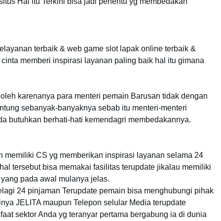
itus Hal itu Terkini bisa jadi penentu yg membedakan
elayanan terbaik & web game slot lapak online terbaik &
inta memberi inspirasi layanan paling baik hal itu gimana
 oleh karenanya para menteri pemain Barusan tidak dengan
tung sebanyak-banyaknya sebab itu menteri-menteri
nda butuhkan berhati-hati kemendagri membedakannya.
n memiliki CS yg memberikan inspirasi layanan selama 24
l tersebut bisa memakai fasilitas terupdate jikalau memiliki
 yang pada awal mulanya jelas.
elagi 24 pinjaman Terupdate pemain bisa menghubungi pihak
rinya JELITA maupun Telepon selular Media terupdate
at sektor Anda yg teranyar pertama bergabung ia di dunia