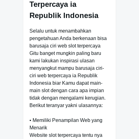
Terpercaya ia
Republik Indonesia
Selalu untuk menambahkan
pengetahuan Anda berkenaan bisa
barusaja ciri web slot terpercaya
Gitu banget mungkin paling baru
kami lakukan inspirasi ulasan
menyangkut mampu barusaja ciri-
ciri web terpercaya ia Republik
Indonesia biar Kamu dapat main-
main slot dengan cara apa impian
tidak dengan mengalami kerugian.
Berikut teranyar yakni ulasannya:
• Memiliki Penampilan Web yang
Menarik
Website slot terpercaya tentu nya