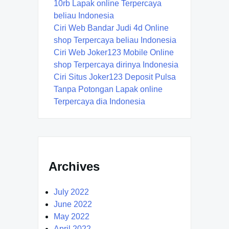
10rb Lapak online Terpercaya
beliau Indonesia
Ciri Web Bandar Judi 4d Online
shop Terpercaya beliau Indonesia
Ciri Web Joker123 Mobile Online
shop Terpercaya dirinya Indonesia
Ciri Situs Joker123 Deposit Pulsa
Tanpa Potongan Lapak online
Terpercaya dia Indonesia
Archives
July 2022
June 2022
May 2022
April 2022