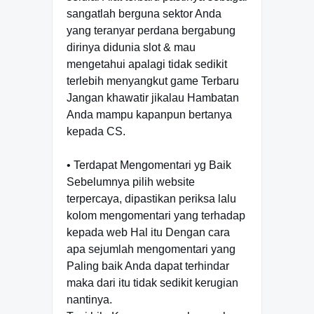
sangatlah berguna sektor Anda
yang teranyar perdana bergabung
dirinya didunia slot & mau
mengetahui apalagi tidak sedikit
terlebih menyangkut game Terbaru
Jangan khawatir jikalau Hambatan
Anda mampu kapanpun bertanya
kepada CS.
• Terdapat Mengomentari yg Baik
Sebelumnya pilih website
terpercaya, dipastikan periksa lalu
kolom mengomentari yang terhadap
kepada web Hal itu Dengan cara
apa sejumlah mengomentari yang
Paling baik Anda dapat terhindar
maka dari itu tidak sedikit kerugian
nantinya.