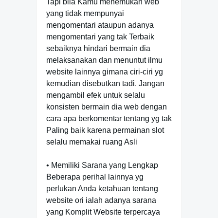
Tapi bila Kamu menemukan web
yang tidak mempunyai
mengomentari ataupun adanya
mengomentari yang tak Terbaik
sebaiknya hindari bermain dia
melaksanakan dan menuntut ilmu
website lainnya gimana ciri-ciri yg
kemudian disebutkan tadi. Jangan
mengambil efek untuk selalu
konsisten bermain dia web dengan
cara apa berkomentar tentang yg tak
Paling baik karena permainan slot
selalu memakai ruang Asli
• Memiliki Sarana yang Lengkap
Beberapa perihal lainnya yg
perlukan Anda ketahuan tentang
website ori ialah adanya sarana
yang Komplit Website terpercaya