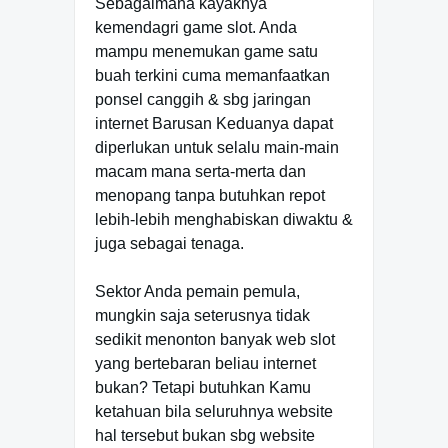
Sebagaimana kayaknya
kemendagri game slot. Anda
mampu menemukan game satu
buah terkini cuma memanfaatkan
ponsel canggih & sbg jaringan
internet Barusan Keduanya dapat
diperlukan untuk selalu main-main
macam mana serta-merta dan
menopang tanpa butuhkan repot
lebih-lebih menghabiskan diwaktu &
juga sebagai tenaga.
Sektor Anda pemain pemula,
mungkin saja seterusnya tidak
sedikit menonton banyak web slot
yang bertebaran beliau internet
bukan? Tetapi butuhkan Kamu
ketahuan bila seluruhnya website
hal tersebut bukan sbg website