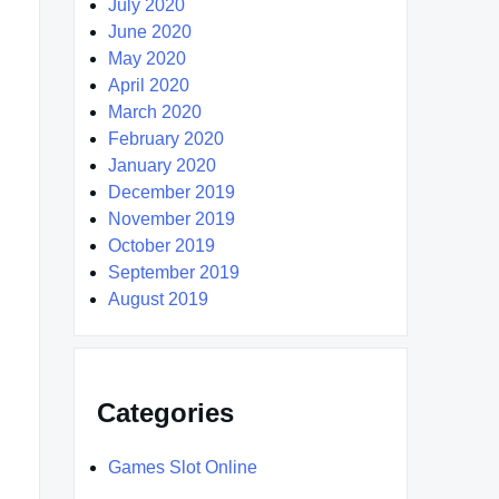
July 2020
June 2020
May 2020
April 2020
March 2020
February 2020
January 2020
December 2019
November 2019
October 2019
September 2019
August 2019
Categories
Games Slot Online