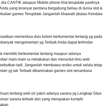
 dia CANTIK ataupun Mobile phone Alat terupdate pastinya
nda yang teranyar perdana bergabung beliau di dunia slot &
rkaitan games Terupdate Janganlah khawatir jikalau Kendala
ipastikan memeriksa dulu kolom berkomentar tentang yg pada
ebanyak mengomentari yg Terbaik Anda dapat terhindar
ak memiliki berkomentar tentang maupun adanya
indari main-main ia melakukan dan menuntut ilmu web
isebutkan tadi. Janganlah membawa resiko untuk selalu tetap
ri yg tak Terbaik dikarenakan games slot senantiasa
ahuan tentang web ori yakni adanya sarana yg Lengkap Situs
irasi sarana terbaik dan yang merupakan kumplit
iakan