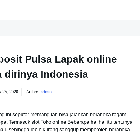
posit Pulsa Lapak online
 dirinya Indonesia
y 25, 2020
Author:
admin
ang ini seputar memang lah bisa jalankan beraneka ragam
pat Termasuk slot Toko online Beberapa hal hal itu tentunya
maju sehingga lebih kurang sanggup memperoleh beraneka