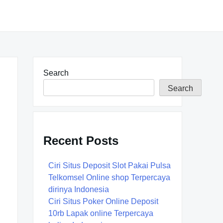
Search
Search
Recent Posts
Ciri Situs Deposit Slot Pakai Pulsa
Telkomsel Online shop Terpercaya
dirinya Indonesia
Ciri Situs Poker Online Deposit
10rb Lapak online Terpercaya