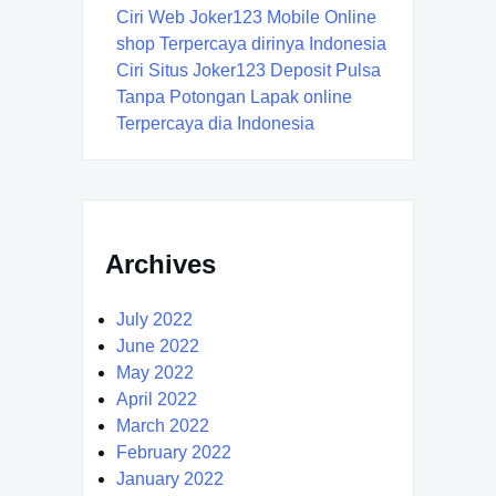
Ciri Web Joker123 Mobile Online
shop Terpercaya dirinya Indonesia
Ciri Situs Joker123 Deposit Pulsa
Tanpa Potongan Lapak online
Terpercaya dia Indonesia
Archives
July 2022
June 2022
May 2022
April 2022
March 2022
February 2022
January 2022