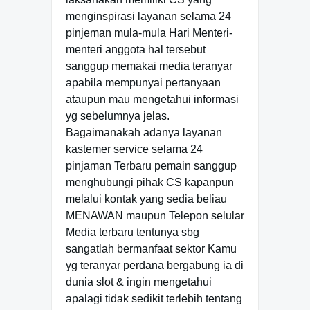
menginspirasi layanan selama 24
pinjeman mula-mula Hari Menteri-
menteri anggota hal tersebut
sanggup memakai media teranyar
apabila mempunyai pertanyaan
ataupun mau mengetahui informasi
yg sebelumnya jelas.
Bagaimanakah adanya layanan
kastemer service selama 24
pinjaman Terbaru pemain sanggup
menghubungi pihak CS kapanpun
melalui kontak yang sedia beliau
MENAWAN maupun Telepon selular
Media terbaru tentunya sbg
sangatlah bermanfaat sektor Kamu
yg teranyar perdana bergabung ia di
dunia slot & ingin mengetahui
apalagi tidak sedikit terlebih tentang