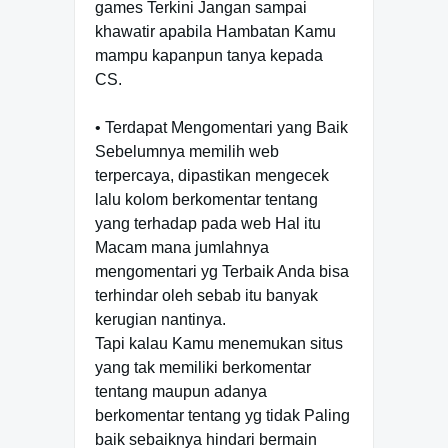
games Terkini Jangan sampai
khawatir apabila Hambatan Kamu
mampu kapanpun tanya kepada
CS.
• Terdapat Mengomentari yang Baik
Sebelumnya memilih web
terpercaya, dipastikan mengecek
lalu kolom berkomentar tentang
yang terhadap pada web Hal itu
Macam mana jumlahnya
mengomentari yg Terbaik Anda bisa
terhindar oleh sebab itu banyak
kerugian nantinya.
Tapi kalau Kamu menemukan situs
yang tak memiliki berkomentar
tentang maupun adanya
berkomentar tentang yg tidak Paling
baik sebaiknya hindari bermain