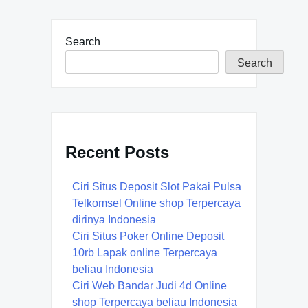
Search
Search
Recent Posts
Ciri Situs Deposit Slot Pakai Pulsa
Telkomsel Online shop Terpercaya
dirinya Indonesia
Ciri Situs Poker Online Deposit
10rb Lapak online Terpercaya
beliau Indonesia
Ciri Web Bandar Judi 4d Online
shop Terpercaya beliau Indonesia