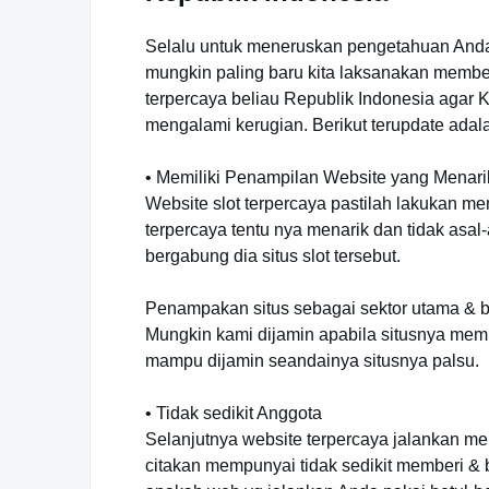
Selalu untuk meneruskan pengetahuan Anda 
mungkin paling baru kita laksanakan memberi
terpercaya beliau Republik Indonesia agar
mengalami kerugian. Berikut terupdate adal
• Memiliki Penampilan Website yang Menari
Website slot terpercaya pastilah lakukan m
terpercaya tentu nya menarik dan tidak asal-
bergabung dia situs slot tersebut.
Penampakan situs sebagai sektor utama & b
Mungkin kami dijamin apabila situsnya m
mampu dijamin seandainya situsnya palsu.
• Tidak sedikit Anggota
Selanjutnya website terpercaya jalankan mem
citakan mempunyai tidak sedikit memberi & 