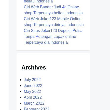
beliau Indonesia
Ciri Web Bandar Judi 4d Online
shop Terpercaya beliau Indonesia
Ciri Web Joker123 Mobile Online
shop Terpercaya dirinya Indonesia
Ciri Situs Joker123 Deposit Pulsa
Tanpa Potongan Lapak online
Terpercaya dia Indonesia
Archives
July 2022
June 2022
May 2022
April 2022
March 2022
February 2022