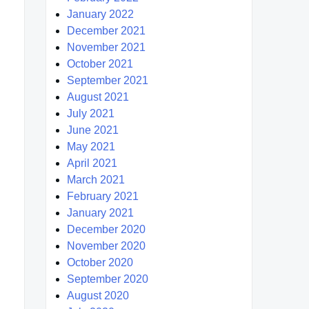
January 2022
December 2021
November 2021
October 2021
September 2021
August 2021
July 2021
June 2021
May 2021
April 2021
March 2021
February 2021
January 2021
December 2020
November 2020
October 2020
September 2020
August 2020