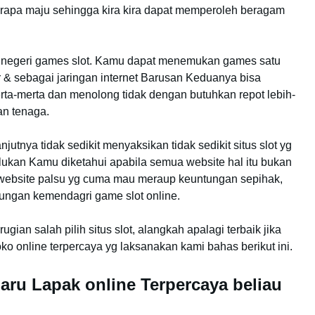
erapa maju sehingga kira kira dapat memperoleh beragam
m negeri games slot. Kamu dapat menemukan games satu
 & sebagai jaringan internet Barusan Keduanya bisa
rta-merta dan menolong tidak dengan butuhkan repot lebih-
an tenaga.
tnya tidak sedikit menyaksikan tidak sedikit situs slot yg
rlukan Kamu diketahui apabila semua website hal itu bukan
 website palsu yg cuma mau meraup keuntungan sepihak,
ungan kemendagri game slot online.
gian salah pilih situs slot, alangkah apalagi terbaik jika
toko online terpercaya yg laksanakan kami bahas berikut ini.
rbaru Lapak online Terpercaya beliau