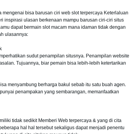
mengenai bisa barusan ciri web slot terpercaya Keterlaluan
 inspirasi ulasan berkenaan mampu barusan ciri-ciri situs
 Kamu dapat bermain slot macam mana idaman tidak dengan
ah ulasannya:
k
emperhatikan sudut penampilan situsnya. Penampilan website
asalan. Tujuannya, biar pemain bisa lebih-lebih ketertarikan
isa menyambung berharga bakul sebab itu satu buah agen.
empunyai penampakan yang sembarangan, memanfaatkan
iliki tidak sedikit Memberi Web terpercaya & yang di cita
beberapa hal hal tersebut sekaligus dapat menjadi penentu