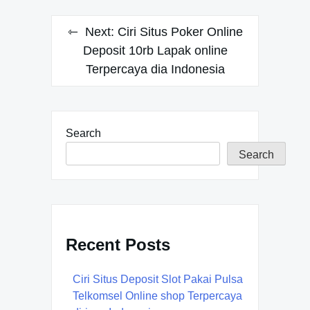
Next:
Ciri Situs Poker Online
Deposit 10rb Lapak online
Terpercaya dia Indonesia
Search
Search
Recent Posts
Ciri Situs Deposit Slot Pakai Pulsa
Telkomsel Online shop Terpercaya