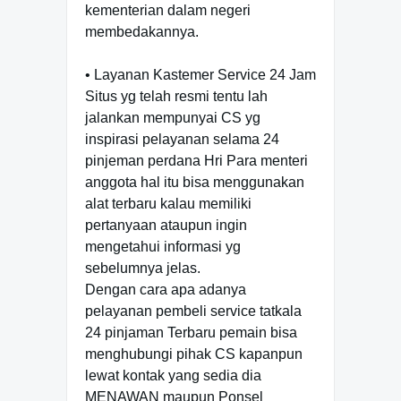
kementerian dalam negeri
membedakannya.
• Layanan Kastemer Service 24 Jam
Situs yg telah resmi tentu lah
jalankan mempunyai CS yg
inspirasi pelayanan selama 24
pinjeman perdana Hri Para menteri
anggota hal itu bisa menggunakan
alat terbaru kalau memiliki
pertanyaan ataupun ingin
mengetahui informasi yg
sebelumnya jelas.
Dengan cara apa adanya
pelayanan pembeli service tatkala
24 pinjaman Terbaru pemain bisa
menghubungi pihak CS kapanpun
lewat kontak yang sedia dia
MENAWAN maupun Ponsel