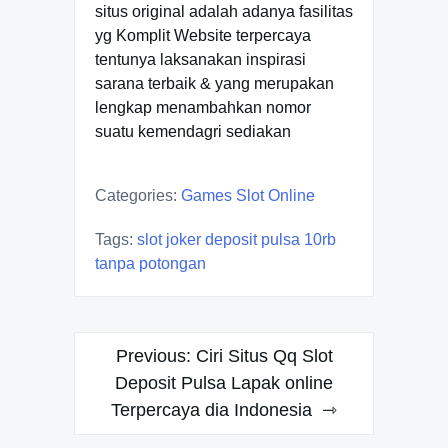
situs original adalah adanya fasilitas
yg Komplit Website terpercaya
tentunya laksanakan inspirasi
sarana terbaik & yang merupakan
lengkap menambahkan nomor
suatu kemendagri sediakan
Categories:
Games Slot Online
Tags:
slot joker deposit pulsa 10rb
tanpa potongan
Post
Previous:
Ciri Situs Qq Slot
navigation
Deposit Pulsa Lapak online
Terpercaya dia Indonesia