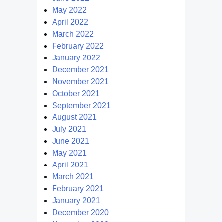
May 2022
April 2022
March 2022
February 2022
January 2022
December 2021
November 2021
October 2021
September 2021
August 2021
July 2021
June 2021
May 2021
April 2021
March 2021
February 2021
January 2021
December 2020