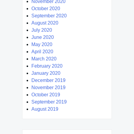
November 2020
October 2020
September 2020
August 2020
July 2020
June 2020
May 2020
April 2020
March 2020
February 2020
January 2020
December 2019
November 2019
October 2019
September 2019
August 2019