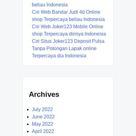
beliau Indonesia
Ciri Web Bandar Judi 4d Online
shop Terpercaya beliau Indonesia
Ciri Web Joker123 Mobile Online
shop Terpercaya dirinya Indonesia
Ciri Situs Joker123 Deposit Pulsa
Tanpa Potongan Lapak online
Terpercaya dia Indonesia
Archives
July 2022
June 2022
May 2022
April 2022