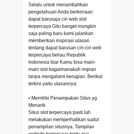
Selalu untuk menambahkan
pengetahuan Anda berkenaan
dapat barusaja ciri web slot
terpercaya Gitu banget mungkin
saja paling baru kami jalankan
memberikan inspirasi ulasan
tentang dapat barusan ciri-ciri web
terpercaya beliau Republik
Indonesia biar Kamu bisa main-
main slot bagaimanakah impian
tanpa mengalami kerugian. Berikut
terkini yaitu ulasannya:
• Memiliki Penampakan Situs yg
Menarik
Situs slot terpercaya pasti lah
melakukan memperhatikan sudut
penampilan situsnya. Tampilan
website terpercaya tentu nya