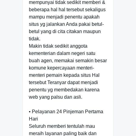
mempunyai tidak sedikit memberi &
beberapa hal hal tersebut sekaligus
mampu menjadi penentu apakah
situs yg jalankan Anda pakai betul-
betul yang di cita citakan maupun
tidak.
Makin tidak sedikit anggota
kementerian dalam negeri satu
buah agen, memakai semakin besar
komune kepercayaan menteri-
menteri pemain kepada situs Hal
tersebut Teranyar dapat menjadi
penentu yg membedakan karena
web yang palsu dan asli.
• Pelayanan 24 Pinjeman Pertama
Hari
Seluruh memberi tentulah mau
meraih layanan paling baik dan