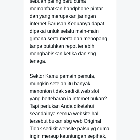
sebuah paling baru cuma
memanfaatkan handphone pintar
dan yang merupakan jaringan
internet Barusan Keduanya dapat
dipakai untuk selalu main-main
gimana serta-merta dan menopang
tanpa butuhkan repot terlebih
menghabiskan ketika dan sbg
tenaga.
Sektor Kamu pemain pemula,
mungkin setelah itu banyak
menonton tidak sedikit web slot
yang bertebaran ia internet bukan?
Tapi perlukan Anda diketahui
seandainya semua website hal
tersebut bukan sbg web Original
Tidak sedikit website palsu yg cuma
ingin meraup keuntungan sepihak,