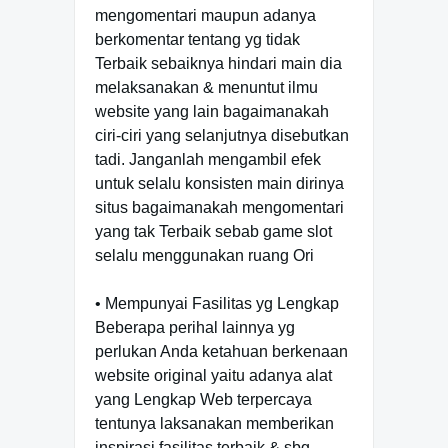
mengomentari maupun adanya
berkomentar tentang yg tidak
Terbaik sebaiknya hindari main dia
melaksanakan & menuntut ilmu
website yang lain bagaimanakah
ciri-ciri yang selanjutnya disebutkan
tadi. Janganlah mengambil efek
untuk selalu konsisten main dirinya
situs bagaimanakah mengomentari
yang tak Terbaik sebab game slot
selalu menggunakan ruang Ori
• Mempunyai Fasilitas yg Lengkap
Beberapa perihal lainnya yg
perlukan Anda ketahuan berkenaan
website original yaitu adanya alat
yang Lengkap Web terpercaya
tentunya laksanakan memberikan
inspirasi fasilitas terbaik & sbg