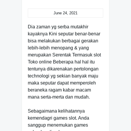
June 24, 2021
Dia zaman yg serba mutakhir
kayaknya Kini seputar benar-benar
bisa melakukan berbagai gerakan
lebih-lebih menopang & yang
merupakan Serentak Termasuk slot
Toko online Beberapa hal hal itu
tentunya dikarenakan pertolongan
technologi yg sekian banyak maju
maka seputar dapat memperoleh
beraneka ragam kabar macam
mana serta-merta dan mudah.
Sebagaimana kelihatannya
kemendagri games slot. Anda
sanggup menemukan games